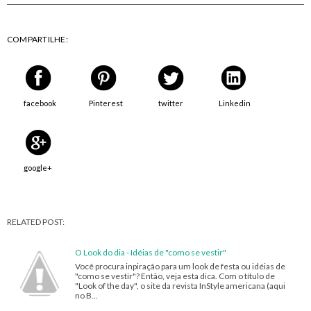
COMPARTILHE:
facebook
Pinterest
twitter
Linkedin
google+
RELATED POST:
O Look do dia - Idéias de "como se vestir"
Você procura inpiração para um look de festa ou idéias de
"como se vestir"? Então, veja esta dica. Com o título de
"Look of the day", o site da revista InStyle americana (aqui
no B…