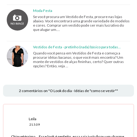
Moda Festa
Se você procura um Vestido de Festa, procure nas lojas
abaixo. Você encontrará uma grande variedade de modelos
e cores. Comprar um vestido pode ser mais lucrativo do
que alugar um.…
Vestidos de Festa - pretinho (nada) básico para todas...
Quando você pensa em Vestidos de Festa e começa a
procurar idéias bacanas, o que você mais encontra? Um
monte de vestidos de alças fininhas, certo? Quer outras
opções? Então, veja …
2 comentários on "O Look do dia - Idéias de "como se vestir""
Leila
21.5.09
Chiquetérrima... Esse look é perfeito. essa saia justa ficou um charme