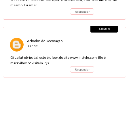
mesmo. Eu amei!
Responder
Achados de Decoração
29.5.09
Oi Leila! obrigada! este é o look do site www.instyle.com. Ele é
maravilhoso! visita lá..bjs
Responder