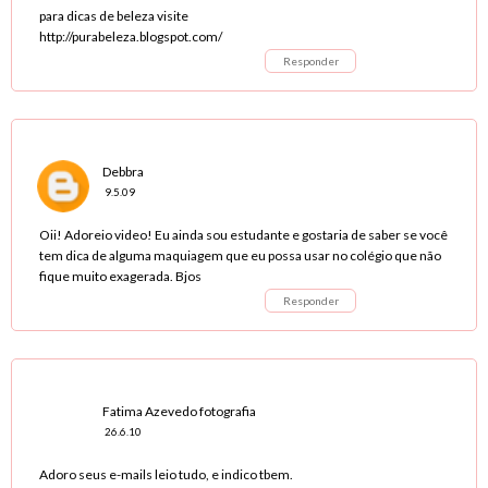
para dicas de beleza visite
http://purabeleza.blogspot.com/
Responder
Debbra
9.5.09
Oii! Adoreio video! Eu ainda sou estudante e gostaria de saber se você
tem dica de alguma maquiagem que eu possa usar no colégio que não
fique muito exagerada. Bjos
Responder
Fatima Azevedo fotografia
26.6.10
Adoro seus e-mails leio tudo, e indico tbem.