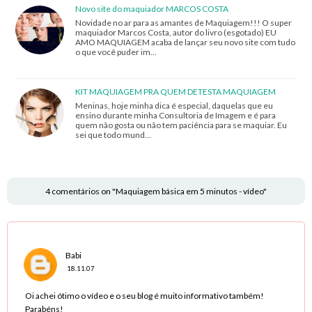
Novo site do maquiador MARCOS COSTA
Novidade no ar para as amantes de Maquiagem!!! O super
maquiador Marcos Costa, autor do livro (esgotado) EU
AMO MAQUIAGEM acaba de lançar seu novo site com tudo
o que você puder im…
KIT MAQUIAGEM PRA QUEM DETESTA MAQUIAGEM
Meninas, hoje minha dica é especial, daquelas que eu
ensino durante minha Consultoria de Imagem e é para
quem não gosta ou não tem paciência para se maquiar. Eu
sei que todo mund…
4 comentários on "Maquiagem básica em 5 minutos - vídeo"
Babi
18.11.07
Oi achei ótimo o vídeo e o seu blog é muito informativo também!
Parabéns!