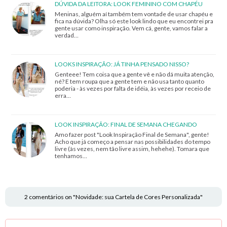
DÚVIDA DA LEITORA: LOOK FEMININO COM CHAPÉU
Meninas, alguém aí também tem vontade de usar chapéu e
fica na dúvida? Olha só este look lindo que eu encontrei pra
gente usar como inspiração. Vem cá, gente, vamos falar a
verdad…
LOOKS INSPIRAÇÃO: JÁ TINHA PENSADO NISSO?
Genteee! Tem coisa que a gente vê e não dá muita atenção,
né? E tem roupa que a gente tem e não usa tanto quanto
poderia - às vezes por falta de idéia, às vezes por receio de
erra…
LOOK INSPIRAÇÃO: FINAL DE SEMANA CHEGANDO
Amo fazer post "Look Inspiração Final de Semana", gente!
Acho que já começo a pensar nas possibilidades do tempo
livre (às vezes, nem tão livre assim, hehehe). Tomara que
tenhamos…
2 comentários on "Novidade: sua Cartela de Cores Personalizada"