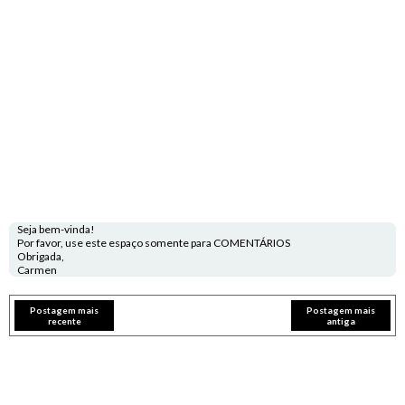
Seja bem-vinda!
Por favor, use este espaço somente para COMENTÁRIOS
Obrigada,
Carmen
Postagem mais
Postagem mais
recente
antiga