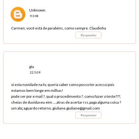
Unknown
9.3.08
Carmen, você está de parabéns, como sempre. Claudinha
Responder
giu
22.5.09
vi esta novidade na tv, queria saber como posso ter acesso pois
estamos bem longe em milhas!
pode ser por e mail ?, qual o procedimento ?, como fazer o teste???,
cheias de duvidaseu eim ...,atras de acertar rss,paga alguma coisa ?
um abç aguardo retorno. giuliane.giuliane@gmail.com
Responder