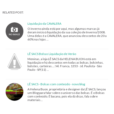
RELATED POST:
Liquidação da CAVALERA
O inverno ainda está por aqui, mas algumas marcas já
deram início à liquidação da sua coleção de Inverno/2008.
Uma delas é a CAVALERA, que anunciou descontos de 20 a
60% nas lojas …
LÊ SACS Bolsas Liquidação de Verão
Meninas, a loja LÊ SACS da HELENA BUON está em
liquidação e há descontos em todas as bolsas, bolsinhas,
bolsões, carteiras....!Al. Franca, 1353 - Jd. Paulista - São
Paulo - SP(11) …
LÊ SACS - Bolsas com conteúdo - novo blog
A Helena Buon, proprietária e designer da LÊ SACS, lançou
um Blog para falar sobre o universo das bolsas. É o Bolsas
com conteúdo. É bacana, pois ela dá dicas, fala sobre
materiais…