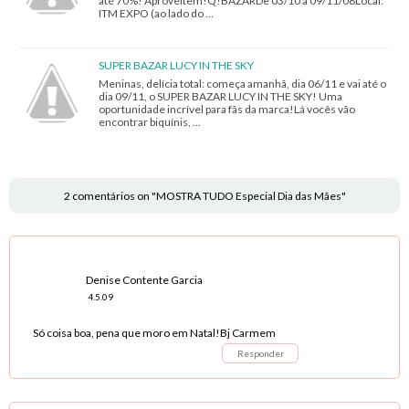
até 70%! Aproveitem!Q!BAZARDe 03/10 a 09/11/08Local:
ITM EXPO (ao lado do …
SUPER BAZAR LUCY IN THE SKY
Meninas, delícia total: começa amanhã, dia 06/11 e vai até o
dia 09/11, o SUPER BAZAR LUCY IN THE SKY! Uma
oportunidade incrível para fãs da marca!Lá vocês vão
encontrar biquínis, …
2 comentários on "MOSTRA TUDO Especial Dia das Mães"
Denise Contente Garcia
4.5.09
Só coisa boa, pena que moro em Natal!Bj Carmem
Responder