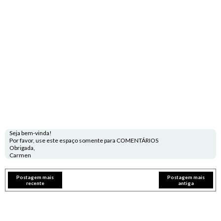
Seja bem-vinda!
Por favor, use este espaço somente para COMENTÁRIOS
Obrigada,
Carmen
Postagem mais
Postagem mais
recente
antiga