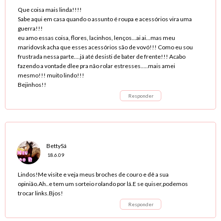
Que coisa mais linda!!!!
Sabe aqui em casa quando o assunto é roupa e acessórios vira uma
guerra!!!
eu amo essas coisa, flores, lacinhos, lenços...ai ai...mas meu
maridovsk acha que esses acessórios são de vovó!!! Como eu sou
frustrada nessa parte....já até desisti de bater de frente!!! Acabo
fazendo a vontade dlee pra não rolar estresses.....mais amei
mesmo!!! muito lindo!!!
Bejinhos!!
Responder
BettySá
18.6.09
Lindos!Me visite e veja meus broches de couro e dê a sua
opinião.Ah..e tem um sorteio rolando por lá.E se quiser,podemos
trocar links.Bjos!
Responder