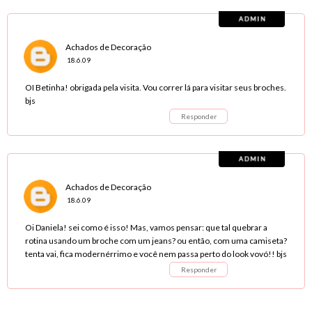
Achados de Decoração
18.6.09
OI Betinha! obrigada pela visita. Vou correr lá para visitar seus broches.
bjs
Responder
Achados de Decoração
18.6.09
Oi Daniela! sei como é isso! Mas, vamos pensar: que tal quebrar a
rotina usando um broche com um jeans? ou então, com uma camiseta?
tenta vai, fica modernérrimo e você nem passa perto do look vovó!! bjs
Responder