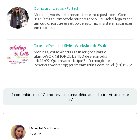
Como usar Listras - Parte 2
Meninas, vocês se lembram deste meu post sobre Como
usar listras? Como todo mundo adorou, eu achei legal fazer
um outro, porque esse tipo de estampa insiste em aparecer
em fotos e …
Dicas de Personal Stylist Workshop de Estilo
Meninas, estão Abertas as Inscrições para o
últimoWORKSHOP DE ESTILO deste ano dia
14/11/09!Quem vai participar? Informações e
Reservas:workshop@carmenmartins.com.brTel. (11) 8932-
…
4 comentários on "Como se vestir: uma idéia para colorir o visual neste
frio"
Daniela Paschoalin
17.6.09