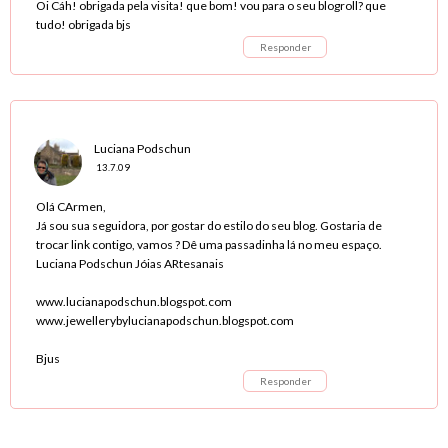
Oi Cáh! obrigada pela visita! que bom! vou para o seu blogroll? que
tudo! obrigada bjs
Responder
Luciana Podschun
13.7.09
Olá CArmen,
Já sou sua seguidora, por gostar do estilo do seu blog. Gostaria de
trocar link contigo, vamos ? Dê uma passadinha lá no meu espaço.
Luciana Podschun Jóias ARtesanais
www.lucianapodschun.blogspot.com
www.jewellerybylucianapodschun.blogspot.com
Bjus
Responder