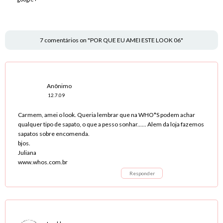
7 comentários on "POR QUE EU AMEI ESTE LOOK 06"
Anônimo
12.7.09
Carmem, amei o look. Queria lembrar que na WHO*S podem achar
qualquer tipo de sapato, o que a pesso sonhar...... Alem da loja fazemos
sapatos sobre encomenda.
bjos.
Juliana
www.whos.com.br
Responder