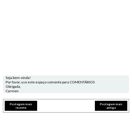
Seja bem-vinda!
Por favor, use este espaço somente para COMENTÁRIOS
Obrigada,
Carmen
Postagem mais
Postagem mais
recente
antiga