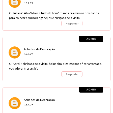
13.7.09
Oi Juliana! Ah a Whos é tudo de bom! manda pra mim as novidades
para colocar aqui no blog! beijos e obrigada pela visita
Responder
Achados de Decoração
13.7.09
Oi Karol ! obrigada pela visita, hein! sim, siga-me pode ficar à vontade,
vou adorar! rsrsrs bjs
Responder
Achados de Decoração
13.7.09