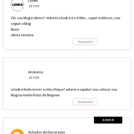
Lookk
12.7.09
Oii, seu blog é ótimo!! Adorei o look 6 e o 5 tbm...super estilosos, vou
seguir o blog
bjoos
otima semana
Responder
Anônimo
12.7.09
o look é lindo msm! e mto chique! adorei o sapato! vou colocar seu
blog na minha listas de blog xxx
Responder
Achados de Decoração