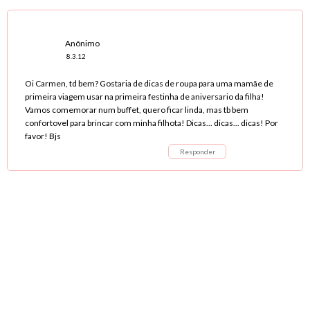
Anônimo
8.3.12
Oi Carmen, td bem? Gostaria de dicas de roupa para uma mamãe de
primeira viagem usar na primeira festinha de aniversario da filha!
Vamos comemorar num buffet, quero ficar linda, mas tb bem
confortovel para brincar com minha filhota! Dicas... dicas... dicas! Por
favor! Bjs
Responder