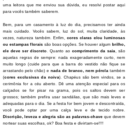
uma leitora que me enviou sua dúvida, eu resolvi postar aqui
para vocês também saberem.
Bem, para um casamento à luz do dia, precisamos ter ainda
mais cuidado. Vocês sabem, luz do sol, muita claridade, às
vezes, natureza também. Enfim,
cores claras e/ou luminosas
ou estampas florais
são boas opções. Se houver algum
brilho,
ele deve ser discreto
. Quanto ao
comprimento da saia
, são
aquelas regras de sempre: nada exageradamente curto, nem
muito longo (cuide para que a barra do vestido não fique se
arrastando pelo chão) e
nada de branco, nem pérola
também
(
cores exclusivas da noiva
). Chapéus são bem vindos, se a
cerimônia for a céu aberto. Dê uma atenção especial para os
calçados se for pisar na grama, pois os saltos devem ser
grossos; também prefira usar sandálias, que são mais leves e
adequadas para o dia. Se a festa for bem jovem e descontraída,
você pode optar por uma calça leve e de tecido nobre.
Discrição, leveza e alegria são as palavras-chave
que devem
nortear suas escolhas, ok? Boa festa e divirtam-se!!!!