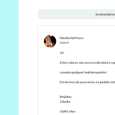
6 comentários
Cláudia Dal Pozzo
10.8.09
Oi!
Estes colares são sucesso absoluto e su
Levanta qualquer look basiquinho!
Em termos de acessórios é a pedida cert
Beijokas,
Cláudia.
Claffé Jóias