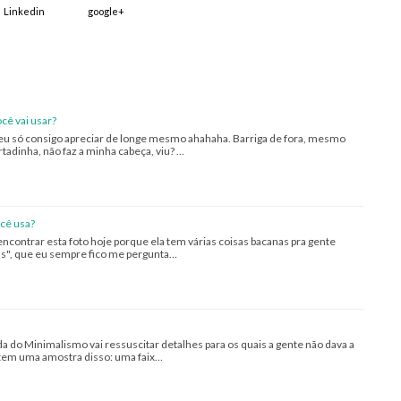
Linkedin
google+
cê vai usar?
 eu só consigo apreciar de longe mesmo ahahaha. Barriga de fora, mesmo
adinha, não faz a minha cabeça, viu? …
cê usa?
contrar esta foto hoje porque ela tem várias coisas bacanas pra gente
ias", que eu sempre fico me pergunta…
da do Minimalismo vai ressuscitar detalhes para os quais a gente não dava a
 tem uma amostra disso: uma faix…