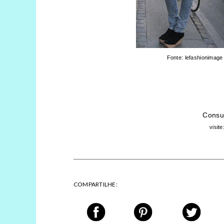
Fonte: lefashionimage 
Consul
visite
COMPARTILHE: