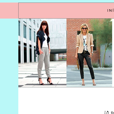
IN
10 d