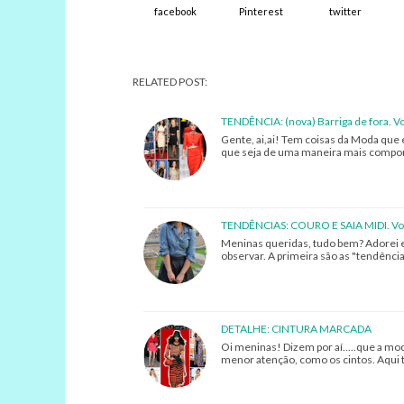
facebook
Pinterest
twitter
RELATED POST:
TENDÊNCIA: (nova) Barriga de fora. Vo
Gente, ai,ai! Tem coisas da Moda que
que seja de uma maneira mais comport
TENDÊNCIAS: COURO E SAIA MIDI. Vo
Meninas queridas, tudo bem? Adorei en
observar. A primeira são as "tendênc
DETALHE: CINTURA MARCADA
Oi meninas! Dizem por aí.....que a mo
menor atenção, como os cintos. Aqui