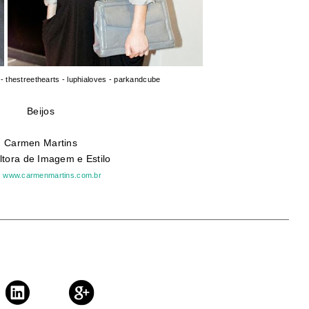
- thestreethearts - luphialoves - parkandcube
Beijos
Carmen Martins
tora de Imagem e Estilo
:
www.carmenmartins.com.br