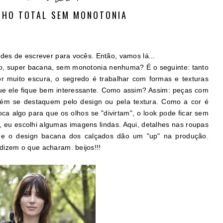
NHO TOTAL SEM MONOTONIA
es de escrever para vocês. Então, vamos lá...
to, super bacana, sem monotonia nenhuma? É o seguinte: tanto
or muito escura, o segredo é trabalhar com formas e texturas
que ele fique bem interessante. Como assim? Assim: peças com
bém se destaquem pelo design ou pela textura. Como a cor é
ca algo para que os olhos se "divirtam", o look pode ficar sem
, eu escolhi algumas imagens lindas. Aqui, detalhes nas roupas
s e o design bacana dos calçados dão um "up" na produção.
izem o que acharam. beijos!!!