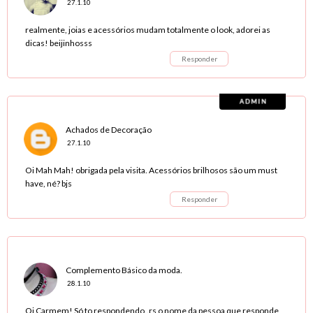
27.1.10
realmente, joias e acessórios mudam totalmente o look, adorei as
dicas! beijinhosss
Responder
Achados de Decoração
27.1.10
Oi Mah Mah! obrigada pela visita. Acessórios brilhosos são um must
have, né? bjs
Responder
Complemento Básico da moda.
28.1.10
Oi Carmem! Só to respondendo..rs o nome da pessoa que responde