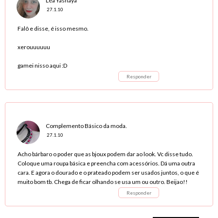
Léa Yasnaya
27.1.10
Falô e disse, é isso mesmo.
xerouuuuuu
gamei nisso aqui :D
Responder
Complemento Básico da moda.
27.1.10
Acho bárbaro o poder que as bjoux podem dar ao look. Vc disse tudo.
Coloque uma roupa básica e preencha com acessórios. Dá uma outra
cara. E agora o dourado e o prateado podem ser usados juntos, o que é
muito bom tb. Chega de ficar olhando se usa um ou outro. Beijao!!
Responder