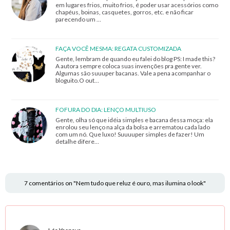
em lugares frios, muito frios, é poder usar acessórios como
chapéus, boinas, casquetes, gorros, etc. e não ficar
parecendo um …
FAÇA VOCÊ MESMA: REGATA CUSTOMIZADA
Gente, lembram de quando eu falei do blog PS: I made this?
A autora sempre coloca suas invenções pra gente ver.
Algumas são suuuper bacanas. Vale a pena acompanhar o
bloguito.O out…
FOFURA DO DIA: LENÇO MULTIUSO
Gente, olha só que idéia simples e bacana dessa moça: ela
enrolou seu lenço na alça da bolsa e arrematou cada lado
com um nó. Que luxo! Suuuuper simples de fazer! Um
detalhe difere…
7 comentários on "Nem tudo que reluz é ouro, mas ilumina o look"