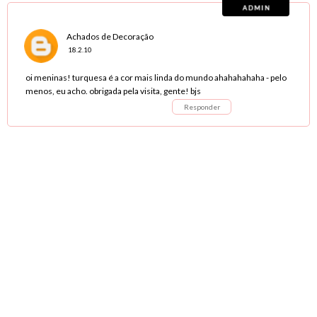
Achados de Decoração
18.2.10
oi meninas! turquesa é a cor mais linda do mundo ahahahahaha - pelo
menos, eu acho. obrigada pela visita, gente! bjs
Responder