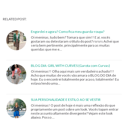
RELATED POST:
Engordei e agora? Como fica meu guarda-roupa?
Oi meninas, tudo bem? Tomara que sim!! E aí, vocês
gostaram ou detestaram o título do post? rsrsrs Achei que
seria bem pertinente, principalmente para as muitas
queridas que me e…
BLOG DIA: GIRL WITH CURVES (Garota com Curvas)
Oi meninas!! Olha aqui mais um verdadeiro achado!!!
Acho que muitas de vocês vão amara o BLOG DO DIA de
hoje. Eu o encontrei totalmente por acaso, totalmente! Eu
estava lendo uma…
SUA PERSONALIDADE E ESTILO AO SE VESTIR
Oi meninas! O post de hoje é mais uma reflexão do que
propriamente um post sobre um look. Vocês topam entrar
neste assunto altamente divergente? Vejam este look
abaixo. Posso …