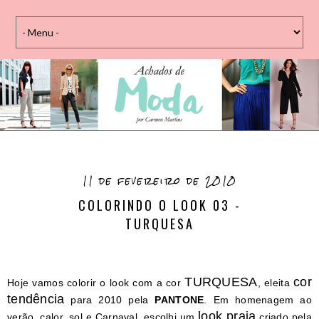
11 de fevereiro de 2010
COLORINDO O LOOK 03 -
TURQUESA
TURQUESA
cor
Hoje vamos colorir o look com a cor
, eleita
tendência
para 2010 pela
PANTONE
. Em homenagem ao
look praia
verão, calor, sol e Carnaval, escolhi um
criado pela