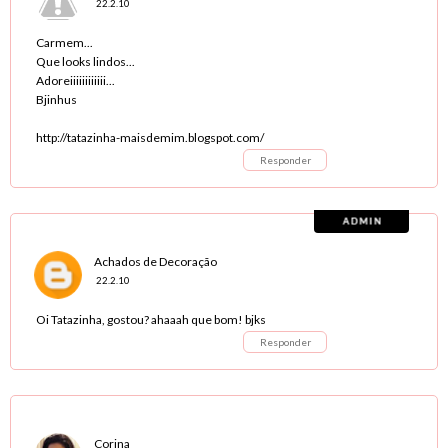
22.2.10
Carmem...
Que looks lindos...
Adoreiiiiiiiiiiii...
Bjinhus
http://tatazinha-maisdemim.blogspot.com/
Responder
Achados de Decoração
22.2.10
Oi Tatazinha, gostou? ahaaah que bom! bjks
Responder
Corina