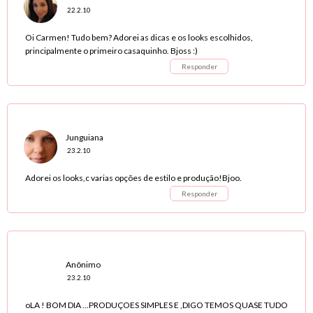
22.2.10
Oi Carmen! Tudo bem? Adorei as dicas e os looks escolhidos,
principalmente o primeiro casaquinho. Bjoss :)
Responder
Junguiana
23.2.10
Adorei os looks,c varias opções de estilo e produção!Bjoo.
Responder
Anônimo
23.2.10
oLA ! BOM DIA ...PRODUÇOES SIMPLES E ,DIGO TEMOS QUASE TUDO