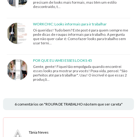
precisam de looks mais formais, mas têm um estilo
descontraído, t…
WORKCHIC: Looks informais para ir trabalhar
Oi queridas! Tudo bem? Este post é para quem sempre me
pede dicas de roupas informais para trabalho. A pergunta
que não quer calar é: Como fazer looks para trabalho sem
usar terni…
POR QUE EU AMEI ESSES LOOKS 45
Gente, gente! Fiquei tão empolgada quando encontrei
esses looks pra mostrar pra vocês! Poxa vida, pensei: "São
perfeitos até para trabalhar". Uau! O incrível é que essas 2
produçõ…
6 comentários on "ROUPA DE TRABALHO não tem que ser careta"
Tânia Neves