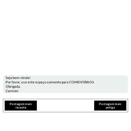
Seja bem-vinda!
Por favor, use este espaço somente para COMENTÁRIOS
Obrigada,
Carmen
Postagem mais
Postagem mais
recente
antiga