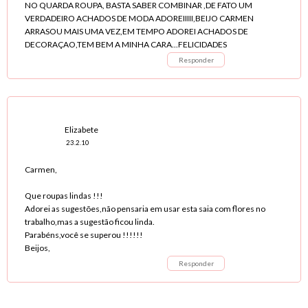
NO QUARDA ROUPA, BASTA SABER COMBINAR ,DE FATO UM
VERDADEIRO ACHADOS DE MODA ADOREIIIII,BEIJO CARMEN
ARRASOU MAIS UMA VEZ,EM TEMPO ADOREI ACHADOS DE
DECORAÇAO,TEM BEM A MINHA CARA...FELICIDADES
Responder
Elizabete
23.2.10
Carmen,
Que roupas lindas !!!
Adorei as sugestões,não pensaria em usar esta saia com flores no
trabalho,mas a sugestão ficou linda.
Parabéns,você se superou !!!!!!
Beijos,
Responder