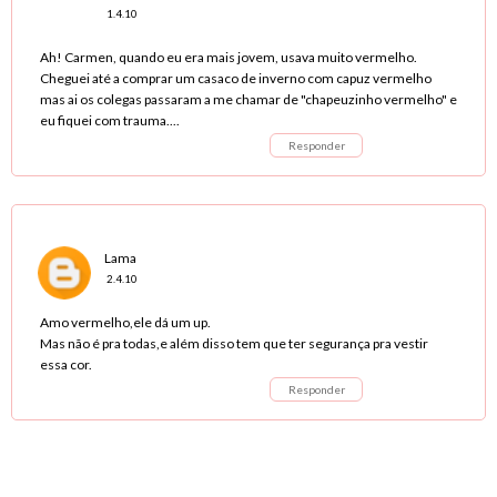
1.4.10
Ah! Carmen, quando eu era mais jovem, usava muito vermelho.
Cheguei até a comprar um casaco de inverno com capuz vermelho
mas ai os colegas passaram a me chamar de "chapeuzinho vermelho" e
eu fiquei com trauma....
Responder
Lama
2.4.10
Amo vermelho,ele dá um up.
Mas não é pra todas,e além disso tem que ter segurança pra vestir
essa cor.
Responder