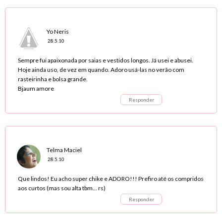
Yo Neris
28.5.10
Sempre fui apaixonada por saias e vestidos longos. Já usei e abusei.
Hoje ainda uso, de vez em quando. Adoro usá-las no verão com
rasteirinha e bolsa grande.
Bjaum amore
Responder
Telma Maciel
28.5.10
Que lindos! Eu acho super chike e ADORO!!! Prefiro até os compridos
aos curtos (mas sou alta tbm... rs)
Responder