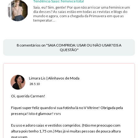
Tendência Saias: feminice total
Saia, eu? Sim, gente! Por que não arriscar uma feminice um
dia desses? As saias estão em todas as revistas e blogs do
mundo e agora, com a chegada da Primavera em que as
temperatur…
8 comentários on "SAIA COMPRIDA: USAR OU NÃO USAR? EIS A
QUESTÃO"
Limara Lis | Alinhavos de Moda
28.5.10
Oi, querida Carmen!
Fiquei super feliz quando vi sua fotinha lá no V Vitrine! Obrigada pela
presença! Isto é glamour! rsrs
Eu uso e adoro saias e vestidos compridos. (Não me preocupo com
altura pois tenho 1,75 cm.) Mas já vi muitas pessoas de pouca altura
que usam...