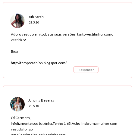
Juh Sarah
28.5.10
Adoro vestido em todas as suas versões, tanto vestitinho, como
vestidão!
Bjux
http://tempofashion.blogspot.com/
Responder
Janaina Beserra
28.5.10
Oi Carmem,
Infelizmente sou baixinha.Tenho 1,63.Acho lindo uma mulher com
vestido longo.
Amei o primeiro look é minha cara.