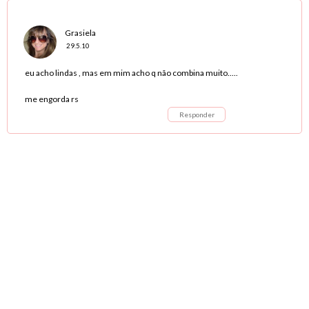
Grasiela
29.5.10
eu acho lindas , mas em mim acho q não combina muito.....
me engorda rs
Responder