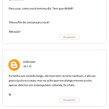
Para usar, como você mesma diz: Tem que AMAR!
Ótimo fim de semana pra você!
Abração!
Responder
Unknown
28.5.10
Eu tenho um vestido longo, ele nem tem recorte nenhum, é até um
pouco justo no corpo, mas eu acho que me alonga mesmo assim,
apesar dele ter um estampa bem colorida, fico fofo.
bj
Responder