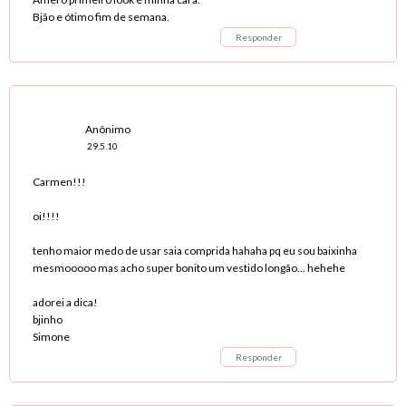
Bjão e ótimo fim de semana.
Responder
Anônimo
29.5.10
Carmen!!!
oi!!!!
tenho maior medo de usar saia comprida hahaha pq eu sou baixinha
mesmooooo mas acho super bonito um vestido longão... hehehe
adorei a dica!
bjinho
Simone
Responder