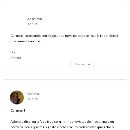
Anônimo
26.6.10
Carmen, tô amando teu blogo...sou nova no pedaço mas já te adicionei
nos meus favoritos...
Bjs
Renata
Responder
Celinha
26.6.10
Carmen !
Adorei a dica, eu ja faço isso com minhas revistas de moda, mais eu
corto os looks que mais gosto e colo em um caderninho que acho o