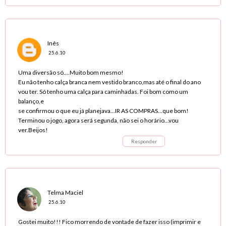
Inês
25.6.10
Uma diversão só....Muito bom mesmo!
Eu não tenho calça branca nem vestido branco,mas até o final do ano
vou ter. Só tenho uma calça para caminhadas. Foi bom como um
balanço,e
se confirmou o que eu já planejava...IR AS COMPRAS...que bom!
Terminou o jogo, agora será segunda, não sei o horário...vou
ver.Beijos!
Responder
Telma Maciel
25.6.10
Gostei muito!!! Fico morrendo de vontade de fazer isso (imprimir e