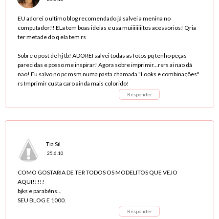
EU adorei o ultimo blog recomendado já salvei a menina no
computador!! ELa tem boas ideias e usa muiiiiiiiitos acessorios! Qria
ter metade do q ela tem rs
Sobre o post de hj tb! ADOREI salvei todas as fotos pq tenho peças
parecidas e posso me inspirar! Agora sobre imprimir...rsrs ai nao dá
nao! Eu salvo no pc msm numa pasta chamada "Looks e combinações"
rs Imprimir custa caro ainda mais colorido!
Responder
Tia Sil
25.6.10
COMO GOSTARIA DE TER TODOS OS MODELITOS QUE VEJO
AQUI!!!!!
bjks e parabéns...
SEU BLOG E 1000.
Responder