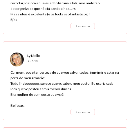
recortar) os looks que eu acho bacana e talz, mas ando tão
desorganizada que não tá dando ainda... rs
Mas a idéia é excelente (e os looks são fantásticos)!
Bjks
Responder
Ly Mello
25.6.10
Carmem, pode ter certeza de que vou salvar todos, imprimir e colar na
porta do meu armário!
Tudo lindooooooo, parece que vc sabe o meu gosto! Eu usaria cada
look que vc postou sem a menor dúvida!
Eita mulher de bom gosto que vc é!
Beijocas.
Responder