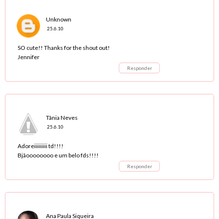
Unknown
25.6.10
SO cute!! Thanks for the shout out!
Jennifer
Responder
Tânia Neves
25.6.10
Adoreiiiiiiiii td!!!!
Bjãoooooooo e um belo fds!!!!
Responder
Ana Paula Siqueira