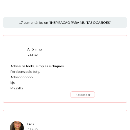
17 comentários on "INSPIRAÇÃO PARA MUITAS OCASIÕES"
Anônimo
25.6.10
Adorei os looks, simples e chiques.
Parabens pelo bolg.
Adorooooooo...
bjs
Pri Zaffa
Responder
Lívia
25.6.10