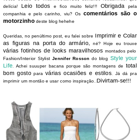
Leio todos
Obrigada
delícia!
e fico muito feliz!!!
pela
comentários são o
companhia e pelo carinho, viu? Os
motorzinho
deste blog hehehe
Imprimir e Colar
Queridas, no penúltimo post, eu falei sobre
as figuras na porta do armário,
né? Hoje eu trouxe
várias fotinhos de looks maravilhosos
montados pelo
Style your
Fashion/Interior Stylist
Jennifer Rosson
do blog
Life
total
. Achei suuuper bacana porque são montagens de
bom gosto
várias ocasiões e estilos
para
. Já dá pra
Divirtam-se!!!
imprimir um montão e usar como inspiração..