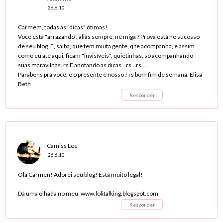
26.6.10
Carmem, todas as "dicas" ótimas!
Você está "arrazando", aliás sempre, né miga ? Prova está no sucesso
de seu blog. E, saiba, que tem muita gente, q te acompanha, e assim
como eu até aqui, ficam "invisíveis", quietinhas, só acompanhando
suas maravilhas. rs E anotando as dicas...rs...rs....
Parabens prá você, e o presente é nosso ! rs bom fim de semana. Elisa
Beth
Responder
Camiss Lee
26.6.10
Olá Carmen! Adorei seu blog! Está muito legal!
Dá uma olhada no meu: www.lolitalking.blogspot.com
Responder