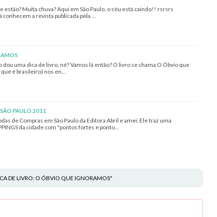
estão? Muita chuva? Aqui em São Paulo, o céu está caindo!! rsrsrs
á conhecem a revista publicada pela …
ORAMOS
 dou uma dica de livro, né? Vamos lá então? O livro se chama O Óbvio que
 que é brasileiro) nos en…
SÃO PAULO 2011
das de Compras em São Paulo da Editora Abril e amei. Ele traz uma
PINGS da cidade com "pontos fortes e ponto…
DICA DE LIVRO: O ÓBVIO QUE IGNORAMOS"