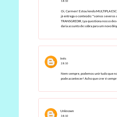
1.8.10
Oi, Carmen! Estou lendo MULTIPLA ESCOLH
já entrega o conteúdo: "somos severos 
TRANSGREDIR, Lya questiona nosso dese
daria assunto de sobra para um novo blog.
Inês
2.8.10
Nem sempre, podemos unir tudo que nos 
pode acontecer! Acho que crer é sempre 
Unknown
3.8.10