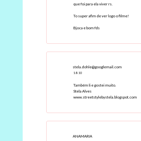
que foi para ela viver rs.
To super afim de ver logo o filme!
Bjoca e bom fds
stela.dohle@googlemail.com
1.8.10
Também li e gostei muito.
Stela Alves
www.streetstylebystela.blogspot.com
ANAMARIA