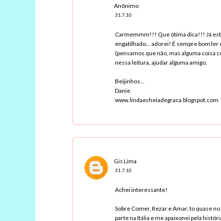
Anônimo
31.7.10
Carmemmm!!! Que ótima dica!!! Já esto
engatilhado... adorei! É sempre bom ler
(pensamos que não, mas alguma coisa 
nessa leitura, ajudar alguma amigo.
Beijinhos...
Danie
www.lindaecheiadegraca.blogspot.com
Gis Lima
31.7.10
Achei interessante!
Sobre Comer, Rezar e Amar, to quase no fi
parte na Itália e me apaixonei pela históri