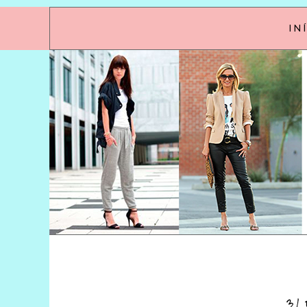
IN
31 