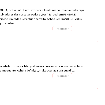
A, de Lya Luft. É um livro para ir lendo aos poucos e a contracapa
cobradores das nossas próprias ações." Tal qual em PENSAR É
jo incurável de querer tudo perfeito. Acho que GRANDES LIVROS
..he he he...
Responder
satisfaz e realiza. Mas podemos ir buscando...e no caminho, tudo
importante. Achei a definição,muito acertada...Valeu a dica!
Responder