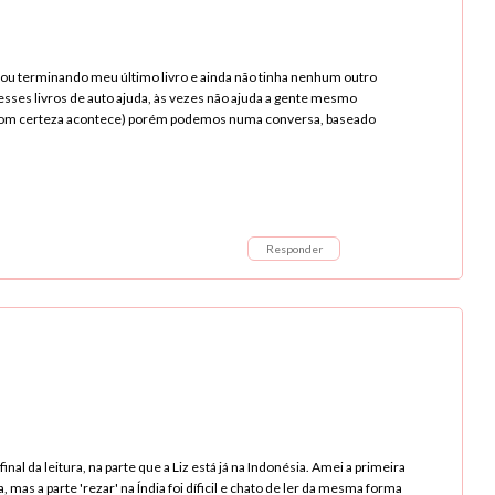
u terminando meu último livro e ainda não tinha nenhum outro
 esses livros de auto ajuda, às vezes não ajuda a gente mesmo
com certeza acontece) porém podemos numa conversa, baseado
Responder
nal da leitura, na parte que a Liz está já na Indonésia. Amei a primeira
a, mas a parte 'rezar' na Índia foi díficil e chato de ler da mesma forma