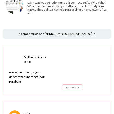
Gente, acho que todo mundo já conhece o site Who What
Wear das meninas Hillary e Katherine, certo? Se alguém
não conhece ainda, corre lá para assinar a newsletter e ficar
in…
6 comentários on "ÓTIMO FIM DE SEMANA PRA VOCÊS"
Matheus Duarte
3.9.10
nossa, lindo o espaço...
da pra fazer um mega look
parabens
Responder
Inês