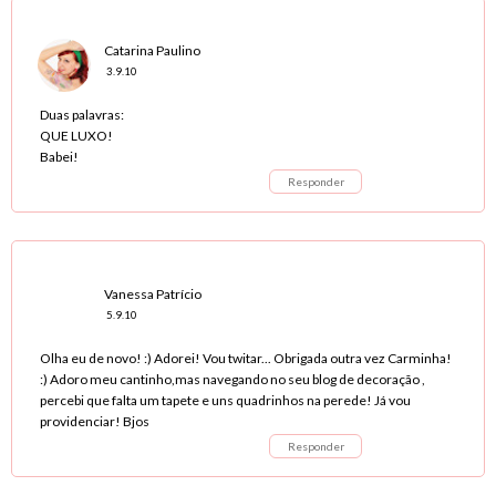
Catarina Paulino
3.9.10
Duas palavras:
QUE LUXO!
Babei!
Responder
Vanessa Patrício
5.9.10
Olha eu de novo! :) Adorei! Vou twitar... Obrigada outra vez Carminha!
:) Adoro meu cantinho,mas navegando no seu blog de decoração ,
percebi que falta um tapete e uns quadrinhos na perede! Já vou
providenciar! Bjos
Responder