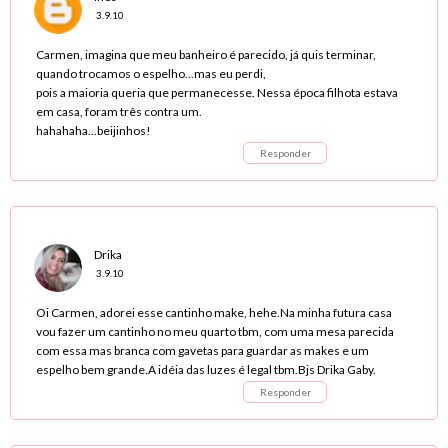
3.9.10
Carmen, imagina que meu banheiro é parecido, já quis terminar,
quando trocamos o espelho...mas eu perdi,
pois a maioria queria que permanecesse. Nessa época filhota estava
em casa, foram três contra um.
hahahaha...beijinhos!
Responder
Drika
3.9.10
Oi Carmen, adorei esse cantinho make, hehe.Na minha futura casa
vou fazer um cantinho no meu quarto tbm, com uma mesa parecida
com essa mas branca com gavetas para guardar as makes e um
espelho bem grande.A idéia das luzes é legal tbm.Bjs Drika Gaby.
Responder