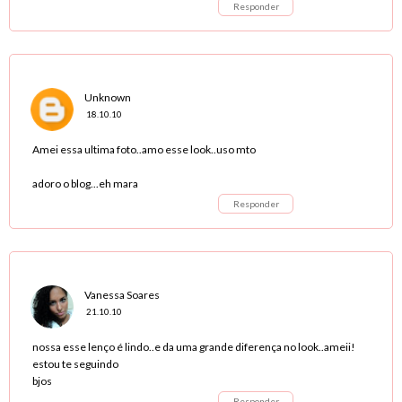
Responder
Unknown
18.10.10
Amei essa ultima foto..amo esse look..uso mto
adoro o blog...eh mara
Responder
Vanessa Soares
21.10.10
nossa esse lenço é lindo..e da uma grande diferença no look..ameii!
estou te seguindo
bjos
Responder