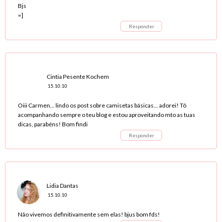
Bjs
=]
Responder
Cintia Pesente Kochem
15.10.10
Oiii Carmen... lindo os post sobre camisetas básicas... adorei! Tô
acompanhando sempre o teu blog e estou aproveitando mto as tuas
dicas, parabéns! Bom findi
Responder
Lidia Dantas
15.10.10
Não vivemos definitivamente sem elas! bjus bom fds!