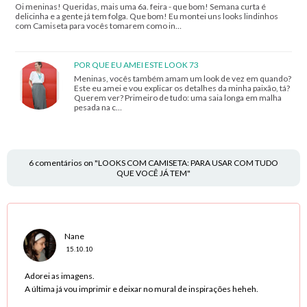
Oi meninas! Queridas, mais uma 6a. feira - que bom! Semana curta é
delicinha e a gente já tem folga. Que bom! Eu montei uns looks lindinhos
com Camiseta para vocês tomarem como in…
POR QUE EU AMEI ESTE LOOK 73
Meninas, vocês também amam um look de vez em quando?
Este eu amei e vou explicar os detalhes da minha paixão, tá?
Querem ver? Primeiro de tudo: uma saia longa em malha
pesada na c…
6 comentários on "LOOKS COM CAMISETA: PARA USAR COM TUDO
QUE VOCÊ JÁ TEM"
Nane
15.10.10
Adorei as imagens.
A última já vou imprimir e deixar no mural de inspirações heheh.