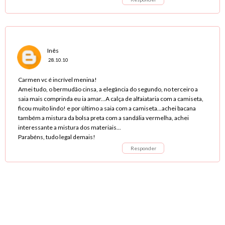
Inês
28.10.10
Carmen vc é incrível menina!
Amei tudo, o bermudão cinsa, a elegância do segundo, no terceiro a
saia mais comprinda eu ia amar...A calça de alfaiataria com a camiseta,
ficou muito lindo! e por último a saia com a camiseta...achei bacana
também a mistura da bolsa preta com a sandália vermelha, achei
interessante a mistura dos materiais...
Parabéns, tudo legal demais!
Responder