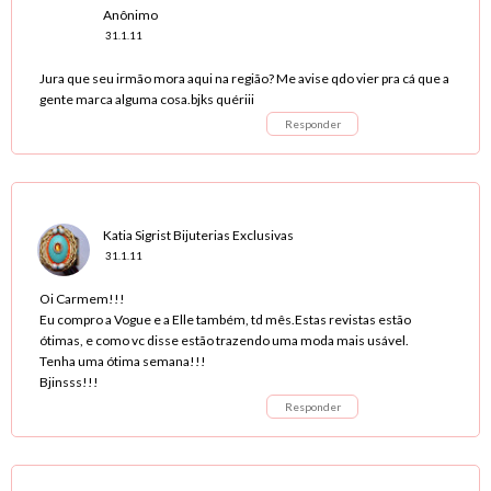
Anônimo
31.1.11
Jura que seu irmão mora aqui na região? Me avise qdo vier pra cá que a
gente marca alguma cosa.bjks quériii
Responder
Katia Sigrist Bijuterias Exclusivas
31.1.11
Oi Carmem!!!
Eu compro a Vogue e a Elle também, td mês.Estas revistas estão
ótimas, e como vc disse estão trazendo uma moda mais usável.
Tenha uma ótima semana!!!
Bjinsss!!!
Responder