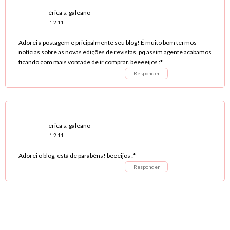
érica s. galeano
1.2.11
Adorei a postagem e pricipalmente seu blog! É muito bom termos
notícias sobre as novas edições de revistas, pq assim agente acabamos
ficando com mais vontade de ir comprar. beeeeijos :*
Responder
erica s. galeano
1.2.11
Adorei o blog, está de parabéns! beeeijos :*
Responder