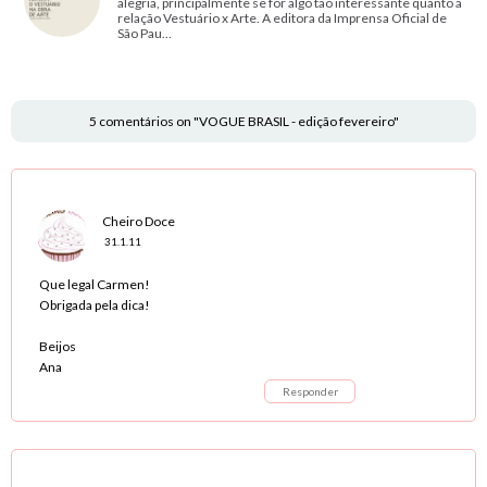
alegria, principalmente se for algo tão interessante quanto a
relação Vestuário x Arte. A editora da Imprensa Oficial de
São Pau…
5 comentários on "VOGUE BRASIL - edição fevereiro"
Cheiro Doce
31.1.11
Que legal Carmen!
Obrigada pela dica!
Beijos
Ana
Responder