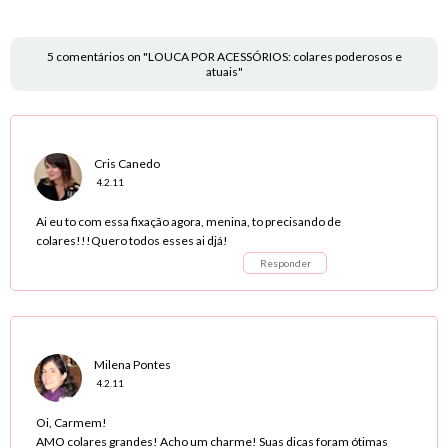
5 comentários on "LOUCA POR ACESSÓRIOS: colares poderosos e
atuais"
Cris Canedo
4.2.11
Ai eu to com essa fixação agora, menina, to precisando de
colares!!!Quero todos esses ai djá!
Responder
Milena Pontes
4.2.11
Oi, Carmem!
AMO colares grandes! Acho um charme! Suas dicas foram ótimas