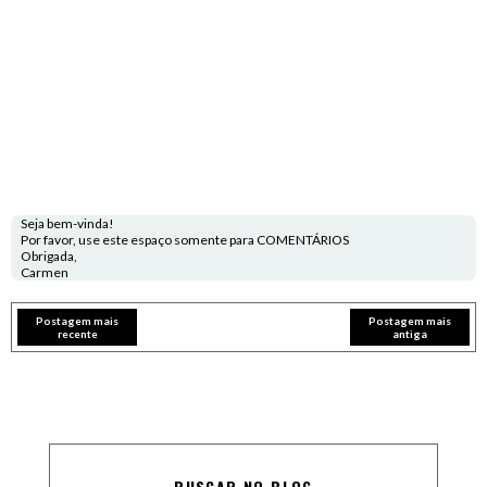
Seja bem-vinda!
Por favor, use este espaço somente para COMENTÁRIOS
Obrigada,
Carmen
Postagem mais
Postagem mais
recente
antiga
BUSCAR NO BLOG