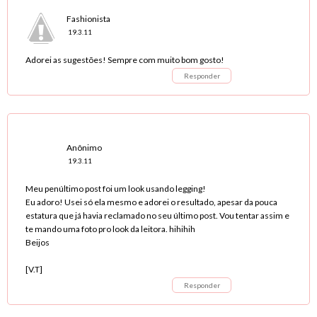
Fashionista
19.3.11
Adorei as sugestões! Sempre com muito bom gosto!
Responder
Anônimo
19.3.11
Meu penúltimo post foi um look usando legging!
Eu adoro! Usei só ela mesmo e adorei o resultado, apesar da pouca
estatura que já havia reclamado no seu último post. Vou tentar assim e
te mando uma foto pro look da leitora. hihihih
Beijos
[V.T]
Responder