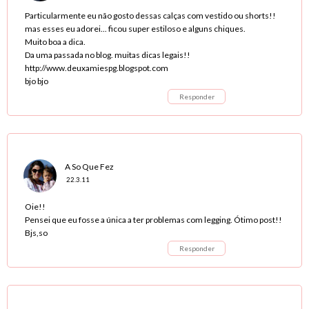
Particularmente eu não gosto dessas calças com vestido ou shorts!!
mas esses eu adorei... ficou super estiloso e alguns chiques.
Muito boa a dica.
Da uma passada no blog. muitas dicas legais!!
http://www.deuxamiespg.blogspot.com
bjo bjo
Responder
A So Que Fez
22.3.11
Oie!!
Pensei que eu fosse a única a ter problemas com legging. Ótimo post!!
Bjs,so
Responder