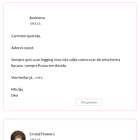
Anônimo
19.3.11
Carmem querida,
Adorei o post.
Sempre quis usar legging, mas não sabia como usar de uma forma
bacana, sempre ficava em dúvida.
Vou tentar já... rsrs.
Mts bjs,
Dea
Responder
Cristal Flowers
19.3.11