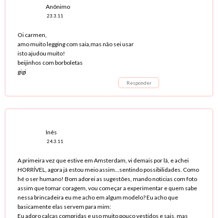
Anônimo
23.3.11
Oi carmen,
amo muito legging com saia,mas não sei usar
isto ajudou muito!
beijinhos com borboletas
gigi
Responder
Inês
24.3.11
A primeira vez que estive em Amsterdam, vi demais por lá, e achei
HORRÍVEL, agora já estou meio assim...sentindo possibilidades. Como
hé o ser humano! Bom adorei as sugestões, mando noticias com foto
assim que tomar coragem, vou começar a experimentar e quem sabe
nessa brincadeira eu me acho em algum modelo? Eu acho que
basicamente elas servem para mim:
Eu adoro calças compridas e uso muito pouco vestidos e sais, mas