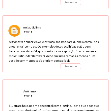
Responder
mclaudialima
19.3.11
A proposta é super viável e estilosa, mesmo para quem já entrou nos
anos "enta" como eu. Os exemplos/fotos ecolhidas estão bem
bacanas, exceto a nº4, que com tanta sobreposição ficou com um ar
meio "Catifunda" (lembra?). Acho que uma camada a menos e um
vestido com menos tecido fariam bem ao look.
Responder
Anônimo
19.3.11
É... eu até hoje, não me encontrei com a legging... acho que é por que
meu tornozelo é muito fino (no tempo daquela que prendia no pé, eu