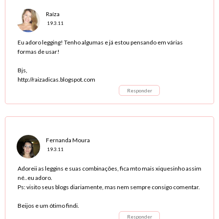
Raíza
19.3.11
Eu adoro legging! Tenho algumas e já estou pensando em várias
formas de usar!
Bjs,
http://raizadicas.blogspot.com
Responder
Fernanda Moura
19.3.11
Adoreii as leggins e suas combinações, fica mto mais xiquesinho assim
né..eu adoro.
Ps: visito seus blogs diariamente, mas nem sempre consigo comentar.
Beijos e um ótimo findi.
Responder