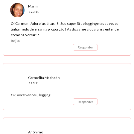
Mariiii
19.3.11
Oi Carmen! Adorei as dicas !!! Sou super fã de legging mas as vezes
tinha medo de errar na proporção ! As dicas me ajudaram a entender
como não errar !!
beijos
Responder
Carmelita Machado
19.3.11
Ok, você venceu, legging!
Responder
Anônimo