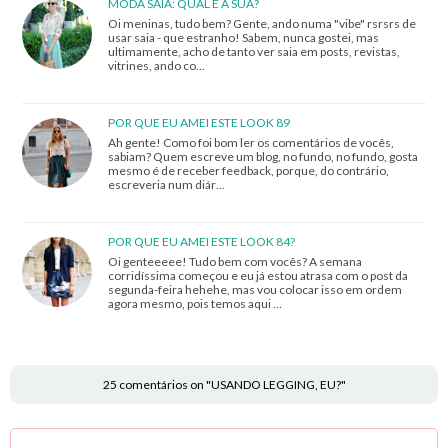
MODA SAIA: QUAL É A SUA?
Oi meninas, tudo bem? Gente, ando numa "vibe" rsrsrs de
usar saia - que estranho! Sabem, nunca gostei, mas
ultimamente, acho de tanto ver saia em posts, revistas,
vitrines, ando co…
POR QUE EU AMEI ESTE LOOK 89
Ah gente! Como foi bom ler os comentários de vocês,
sabiam? Quem escreve um blog, no fundo, no fundo, gosta
mesmo é de receber feedback, porque, do contrário,
escreveria num diár…
POR QUE EU AMEI ESTE LOOK 84?
Oi genteeeee! Tudo bem com vocês? A semana
corridíssima começou e eu já estou atrasa com o post da
segunda-feira hehehe, mas vou colocar isso em ordem
agora mesmo, pois temos aqui …
25 comentários on "USANDO LEGGING, EU?"