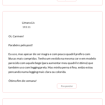
Limara Lis
19.3.11
Oi, Carmen!
Parabéns pelo post!
Eu uso, mas apesar de ser magra e com pouco quadril prefiro com
blusas mais compridas. Tenho um vestido na mesma cor e em modelo
parecido com aquele bege (para aumentar meu quadril é ótimo) que
também uso com legging preta. Mas minha perna é fina, então estou
pensando numa legging mais clara ou colorida.
Ótimo fim de semana!
Responder