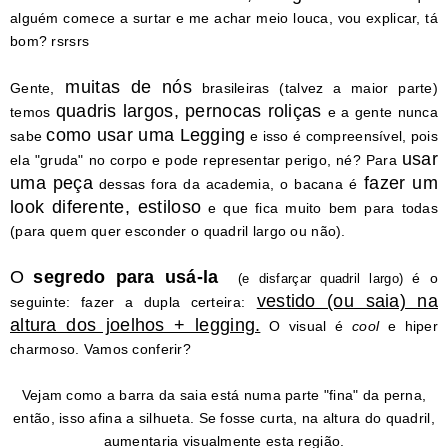
alguém comece a surtar e me achar meio louca, vou explicar, tá
bom? rsrsrs
muitas de nós
Gente,
brasileiras (talvez a maior parte)
quadris largos, pernocas roliças
temos
e a gente nunca
como usar uma Legging
sabe
e isso é compreensível, pois
usar
ela "gruda" no corpo e pode representar perigo, né? Para
uma peça
fazer um
dessas fora da academia, o bacana é
look diferente, estiloso
e que fica muito bem para todas
(para quem quer esconder o quadril largo ou não).
O
segredo
para usá-la
é o
(e disfarçar quadril largo
)
vestido (ou saia) na
seguinte: fazer a dupla certeira:
altura dos joelhos + legging.
O visual é
cool
e hiper
charmoso. Vamos conferir?
Vejam como a barra da saia está numa parte "fina" da perna,
então, isso afina a silhueta. Se fosse curta, na altura do quadril,
aumentaria visualmente esta região.