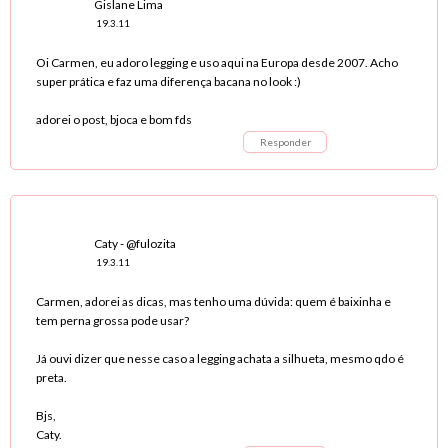
Gislane Lima
19.3.11
Oi Carmen, eu adoro legging e uso aqui na Europa desde 2007. Acho
super prática e faz uma diferença bacana no look :)
adorei o post, bjoca e bom fds
Responder
Caty - @fulozita
19.3.11
Carmen, adorei as dicas, mas tenho uma dúvida: quem é baixinha e
tem perna grossa pode usar?
Já ouvi dizer que nesse caso a legging achata a silhueta, mesmo qdo é
preta.
Bjs,
Caty.