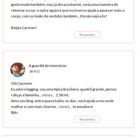
gosto muito também, mas já desacostumei, seria uma maneira de
retornar a usar, e outra opção é que no inverno ajuda a aquecer mais o
corpo, com os looks de vestidos também...Há não vejo a hr!
Beijão Carmen!
Responder
A guardiã de memórias
18.9.11
Olá Carmem
Eu adoro legging, sou uma típica brasileira; quadril grande, pernas
roliças e baixinha... rsrsrs... 1.58 mt.
Amo seu blog, entro quase todos os dias, você ajuda a me vestir
melhor e com mais charme... rsrsrs... te amadoro!
Bjks
Responder