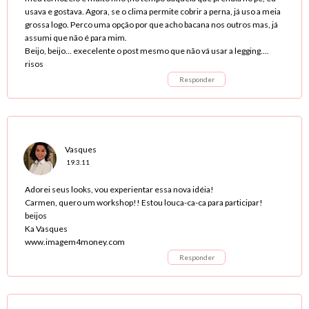
usava e gostava. Agora, se o clima permite cobrir a perna, já uso a meia
grossa logo. Perco uma opção por que acho bacana nos outros mas, já
assumi que não é para mim.
Beijo, beijo... execelente o post mesmo que não vá usar a legging....
risos
Responder
Vasques
19.3.11
Adorei seus looks, vou experientar essa nova idéia!
Carmen, quero um workshop!! Estou louca-ca-ca para participar!
beijos
Ka Vasques
www.imagem4money.com
Responder