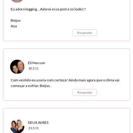
Eu adoro legging... Adorei esse post e os looks!!
Beijos
Ana
Responder
Eli Masson
20.3.11
Com vestido eu usaria com certeza! Ainda mais agora que o clima vai
começar a esfriar. Beijos.
Responder
DEUX AMIES
21.3.11