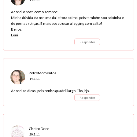
Adorei o post, como sempre!
Minha dúvida é a mesma da leitora acima, pois também sou baixinha e
de pernas roliças. E mais posso usar a legging com salto?
Beijos,
Leni
Responder
RetroMomentos
19.3.11
Adorei as dicas, pois tenho quadril largo. Tks, bjs.
Responder
Cheiro Doce
20.3.11