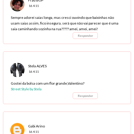
Frau BUP
16.4.11
Sempre adorei saias longa, mas cresci ouvindo que baixinhas não
usam saias assim, fico insegura, será que não vai parecer que é uma
saia caminhando sozinha na rua????? amei, amei, amei!
Responder
Stela ALVES
16.4.11
Gostei da bolsa com um flor grande,Valentino?
Street Style by Stela
Responder
Gabi Arino
16.4.11