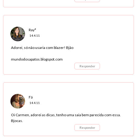
Ray*
14.4.11
Adorei, só não usaria com blazer! Bjão
mundodosapatos.blogspot.com
Responder
Fá
14.4.11
Oi Carmen, adorei as dicas, tenho uma saia bem parecida com essa.
Bjocas.
Responder