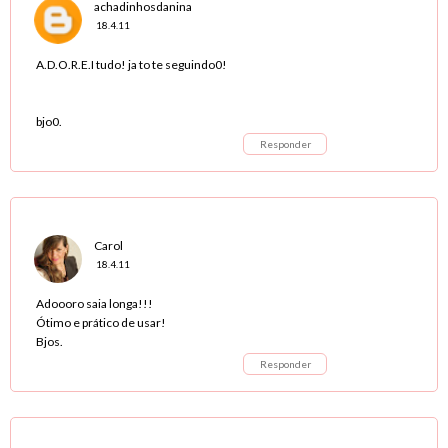
achadinhosdanina
18.4.11
A.D.O.R.E.I tudo! ja to te seguindo0!
bjo0.
Responder
Carol
18.4.11
Adoooro saia longa!!!
Ótimo e prático de usar!
Bjos.
Responder