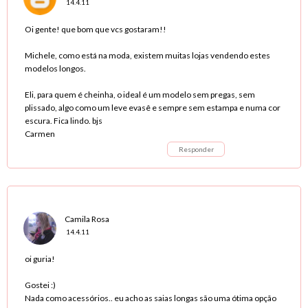
14.4.11
Oi gente! que bom que vcs gostaram!!
Michele, como está na moda, existem muitas lojas vendendo estes
modelos longos.
Eli, para quem é cheinha, o ideal é um modelo sem pregas, sem
plissado, algo como um leve evasê e sempre sem estampa e numa cor
escura. Fica lindo. bjs
Carmen
Responder
Camila Rosa
14.4.11
oi guria!
Gostei :)
Nada como acessórios.. eu acho as saias longas são uma ótima opção