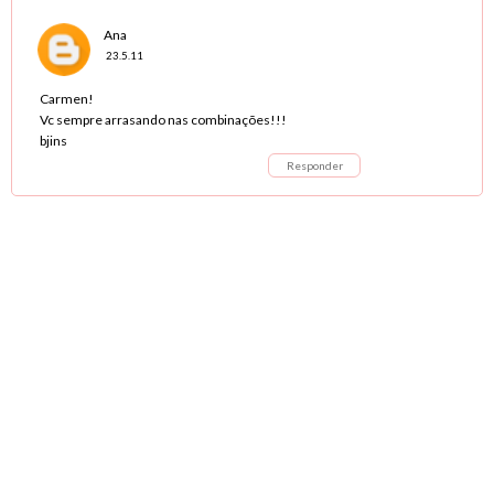
Ana
23.5.11
Carmen!
Vc sempre arrasando nas combinações!!!
bjins
Responder