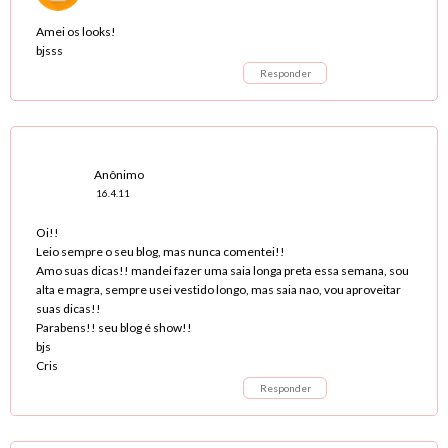
Amei os looks!
bjsss
Responder
Anônimo
16.4.11
Oi!!
Leio sempre o seu blog, mas nunca comentei!!
Amo suas dicas!! mandei fazer uma saia longa preta essa semana, sou
alta e magra, sempre usei vestido longo, mas saia nao, vou aproveitar
suas dicas!!
Parabens!! seu blog é show!!
bjs
Cris
Responder