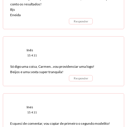
conto os resultados!
Bjs
Eneida
Responder
Inês
15.4.11
Só digo uma coisa, Carmen...vou providenciar uma logo!
Beijos e uma sexta super tranquila!
Responder
Ines
15.4.11
Esqueci de comentar, vou copiar de primeiro o segundo modelito!