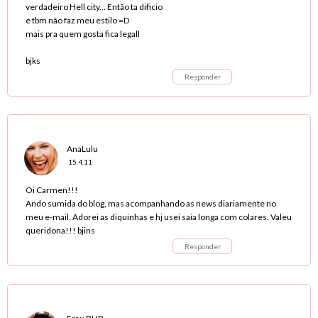
verdadeiro Hell city... Então ta dificio
e tbm não faz meu estilo =D
mais pra quem gosta fica legall
bjks
Responder
AnaLulu
15.4.11
Oi Carmen!!!
Ando sumida do blog, mas acompanhando as news diariamente no
meu e-mail. Adorei as diquinhas e hj usei saia longa com colares. Valeu
queridona!!! bjins
Responder