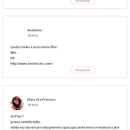
Responder
Anônimo
15.4.11
Lindos looks e acessórios flor!
bjks
Mi
http://www.feminices.com/
Responder
Diary of a Princess
15.4.11
Oi Flor!!
ja tava sentido falta...
então eu não encaro não primeiro que aqui onde moro e muitooo calor