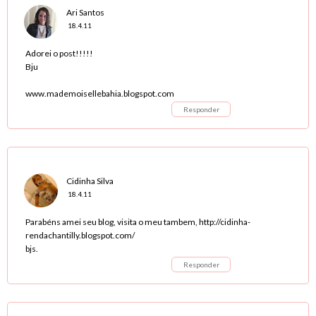
Ari Santos
18.4.11
Adorei o post!!!!!
Bju
www.mademoisellebahia.blogspot.com
Responder
Cidinha Silva
18.4.11
Parabéns amei seu blog, visita o meu tambem, http://cidinha-
rendachantilly.blogspot.com/
bjs.
Responder