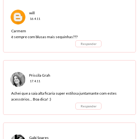
will
16.4.11
Carmem
è sempre com blusas mais sequinhas???
Responder
Priscila Grah
17.4.11
Achei que a saia alta ficaria super estilosa juntamante com estes
acessórios... Boa dica! :)
Responder
Gabi Soares