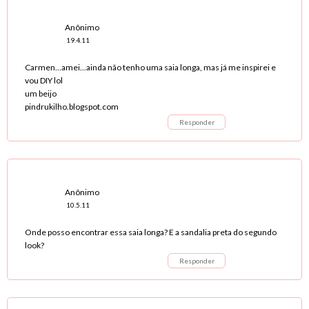
Anônimo
19.4.11
Carmen...amei...ainda não tenho uma saia longa, mas já me inspirei e
vou DIY lol
um beijo
pindrukilho.blogspot.com
Responder
Anônimo
10.5.11
Onde posso encontrar essa saia longa? E a sandalia preta do segundo
look?
Responder