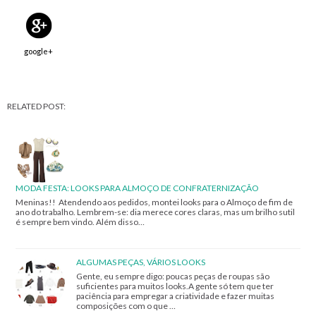
google+
RELATED POST:
MODA FESTA: LOOKS PARA ALMOÇO DE CONFRATERNIZAÇÃO
Meninas!! Atendendo aos pedidos, montei looks para o Almoço de fim de
ano do trabalho. Lembrem-se: dia merece cores claras, mas um brilho sutil
é sempre bem vindo. Além disso…
ALGUMAS PEÇAS, VÁRIOS LOOKS
Gente, eu sempre digo: poucas peças de roupas são
suficientes para muitos looks.A gente só tem que ter
paciência para empregar a criatividade e fazer muitas
composições com o que …