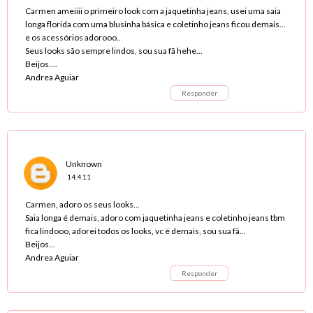
Carmen ameiiii o primeiro look com a jaquetinha jeans, usei uma saia
longa florida com uma blusinha básica e coletinho jeans ficou demais...
e os acessórios adorooo..
Seus looks são sempre lindos, sou sua fã hehe...
Beijos....
Andrea Aguiar
Responder
Unknown
14.4.11
Carmen, adoro os seus looks...
Saia longa é demais, adoro com jaquetinha jeans e coletinho jeans tbm
fica lindooo, adorei todos os looks, vc é demais, sou sua fã...
Beijos...
Andrea Aguiar
Responder