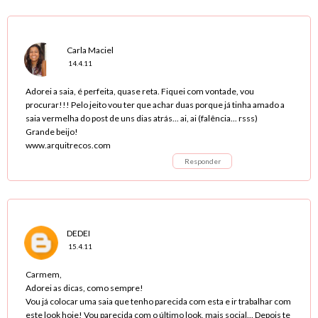
Carla Maciel
14.4.11
Adorei a saia, é perfeita, quase reta. Fiquei com vontade, vou
procurar!!! Pelo jeito vou ter que achar duas porque já tinha amado a
saia vermelha do post de uns dias atrás... ai, ai (falência... rsss)
Grande beijo!
www.arquitrecos.com
Responder
DEDEI
15.4.11
Carmem,
Adorei as dicas, como sempre!
Vou já colocar uma saia que tenho parecida com esta e ir trabalhar com
este look hoje! Vou parecida com o último look, mais social... Depois te