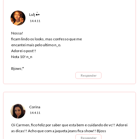
Luђ ●๋•
14.4.11
Nossa!
ficam lindo os looks, mas confesso que me
encantei mais pelo ultimo n_o.
Adorei o post!!
Nota 10! n_n
Bjows;*
Responder
Corina
14.4.11
Oi Carmen, fico feliz por saber que esta bem e cuidando de vc!! Adorei
as dicas!! Acho que com a jaqueta jeans fica show!! Bjoss
Responder