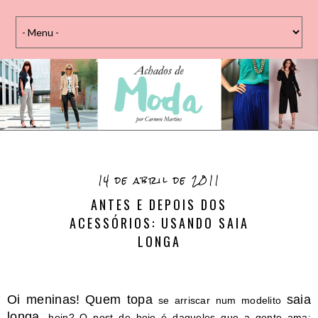
14 de abril de 2011
ANTES E DEPOIS DOS
ACESSÓRIOS: USANDO SAIA
LONGA
Oi meninas!
Quem topa
saia
se arriscar num modelito
longa,
hein? O post de hoje é daqueles que a gente ama: