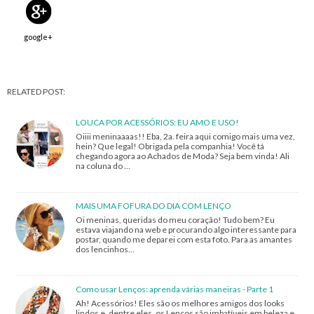
google+
RELATED POST:
LOUCA POR ACESSÓRIOS: EU AMO E USO!
Oiiii meninaaaas!! Eba, 2a. feira aqui comigo mais uma vez,
hein? Que legal! Obrigada pela companhia! Você tá
chegando agora ao Achados de Moda? Seja bem vinda! Ali
na coluna do …
MAIS UMA FOFURA DO DIA COM LENÇO
Oi meninas, queridas do meu coração! Tudo bem? Eu
estava viajando na web e procurando algo interessante para
postar, quando me deparei com esta foto. Para as amantes
dos lencinhos…
Como usar Lenços: aprenda várias maneiras - Parte 1
Ah! Acessórios! Eles são os melhores amigos dos looks
lindos e, dentre eles, os Lenços são imbatíveis em beleza e