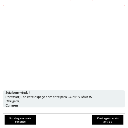
Seja bem-vinda!
Por favor, use este espaço somente para COMENTÁRIOS
Obrigada,
Carmen
Postagem mais
Postagem mais
recente
antiga