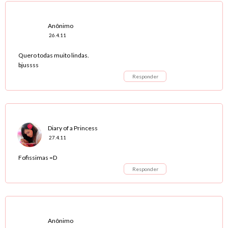
Anônimo
26.4.11
Quero todas muito lindas.
bjussss
Responder
Diary of a Princess
27.4.11
Fofissimas =D
Responder
Anônimo