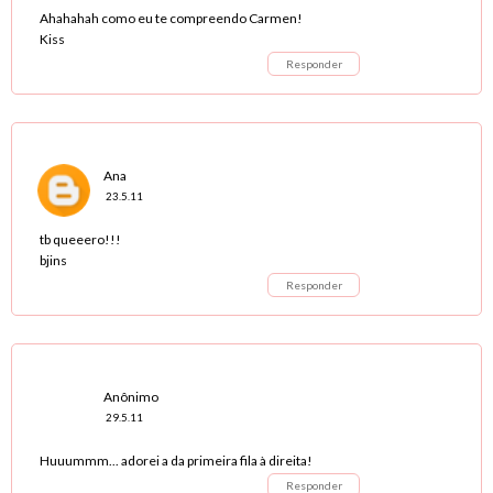
Ahahahah como eu te compreendo Carmen!
Kiss
Responder
Ana
23.5.11
tb queeero!!!
bjins
Responder
Anônimo
29.5.11
Huuummm... adorei a da primeira fila à direita!
Responder