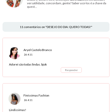
versatilidade, concordam, gente? Saber usá-los é a chave da
quest…
11 comentários on "DESEJO DO DIA: QUERO TODAS!"
Aryel Castelo Branco
26.4.11
Adorei são todas lindas. bjok
Responder
Finíssimas Fashion
26.4.11
Lindissimas!