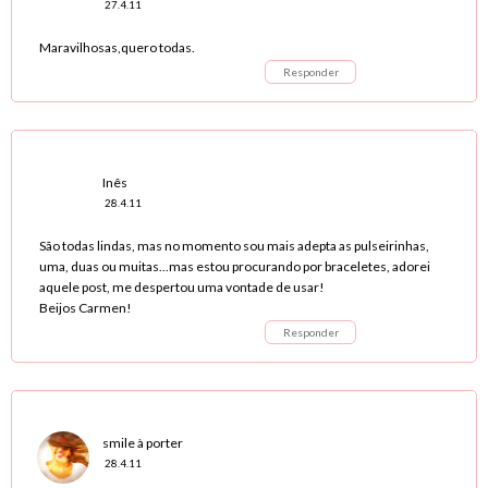
27.4.11
Maravilhosas,quero todas.
Responder
Inês
28.4.11
São todas lindas, mas no momento sou mais adepta as pulseirinhas,
uma, duas ou muitas...mas estou procurando por braceletes, adorei
aquele post, me despertou uma vontade de usar!
Beijos Carmen!
Responder
smile à porter
28.4.11