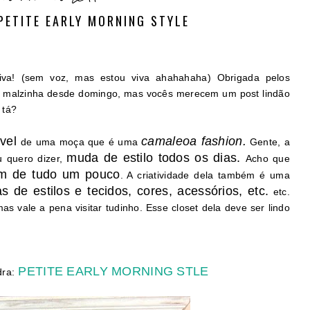
 PETITE EARLY MORNING STYLE
iva! (sem voz, mas estou viva ahahahaha) Obrigada pelos
r malzinha desde domingo, mas vocês merecem um post lindão
 tá?
ível
camaleoa fashion.
de uma moça que é uma
Gente, a
muda de estilo todos os dias.
u quero dizer,
Acho que
em de tudo um pouco
. A criatividade dela também é uma
s de estilos e tecidos, cores, acessórios, etc.
etc.
s vale a pena visitar tudinho. Esse closet dela deve ser lindo
PETITE EARLY MORNING STLE
dra: