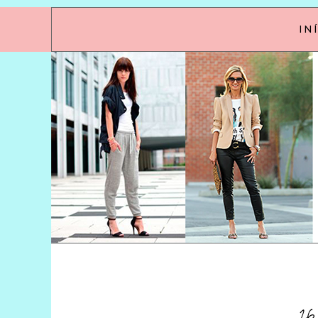
IN
26