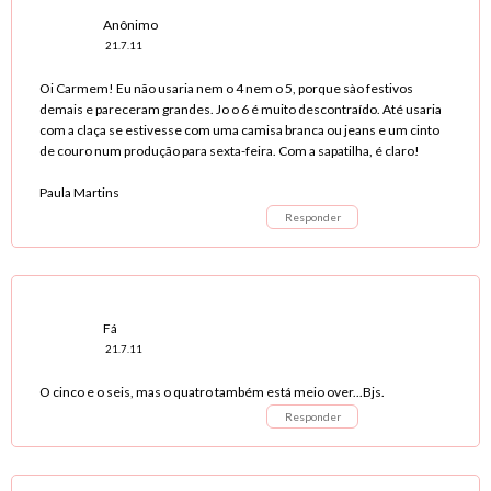
Anônimo
21.7.11
Oi Carmem! Eu não usaria nem o 4 nem o 5, porque sào festivos
demais e pareceram grandes. Jo o 6 é muito descontraído. Até usaria
com a claça se estivesse com uma camisa branca ou jeans e um cinto
de couro num produção para sexta-feira. Com a sapatilha, é claro!
Paula Martins
Responder
Fá
21.7.11
O cinco e o seis, mas o quatro também está meio over...Bjs.
Responder