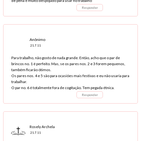
de pena é muito despojado para usar no trabalho
Responder
Anônimo
21.7.11
Para trabalho, não gosto de nada grande. Então, acho que o par de
brincos no. 1 é perfeito. Mas, se os pares nos. 2 e 3 forem pequenos,
também ficarão ótimos.
Os pares nos. 4 e 5 são para ocasióes mais festivas e eu não usaria para
trabalhar.
O par no. 6 é totalmente fora de cogitação. Tem pegada étnica.
Responder
Rosely Archela
21.7.11