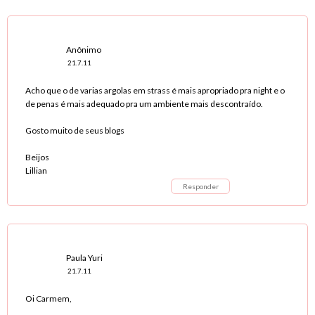
Anônimo
21.7.11
Acho que o de varias argolas em strass é mais apropriado pra night e o
de penas é mais adequado pra um ambiente mais descontraído.
Gosto muito de seus blogs
Beijos
Lillian
Responder
Paula Yuri
21.7.11
Oi Carmem,