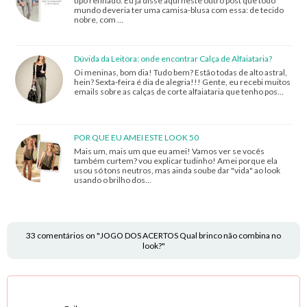
tipo refinado. Eu já disse aqui neste outro post que todo
mundo deveria ter uma camisa-blusa com essa: de tecido
nobre, com …
Dúvida da Leitora: onde encontrar Calça de Alfaiataria?
Oi meninas, bom dia! Tudo bem? Estão todas de alto astral,
hein? Sexta-feira é dia de alegria!!! Gente, eu recebi muitos
emails sobre as calças de corte alfaiataria que tenho pos…
POR QUE EU AMEI ESTE LOOK 50
Mais um, mais um que eu amei! Vamos ver se vocês
também curtem? vou explicar tudinho! Amei porque ela
usou só tons neutros, mas ainda soube dar "vida" ao look
usando o brilho dos…
33 comentários on "JOGO DOS ACERTOS Qual brinco não combina no
look?"