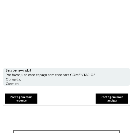
Seja bem-vinda!
Por favor, use este espaço somente para COMENTÁRIOS
Obrigada,
Carmen
Postagem mais
Postagem mais
recente
antiga