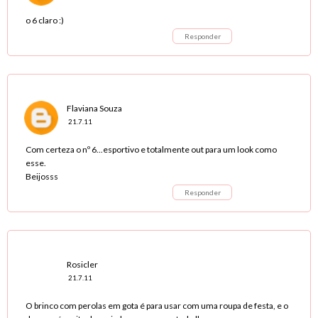
o 6 claro :)
Responder
Flaviana Souza
21.7.11
Com certeza o nº 6...esportivo e totalmente out para um look como
esse.
Beijosss
Responder
Rosicler
21.7.11
O brinco com perolas em gota é para usar com uma roupa de festa, e o