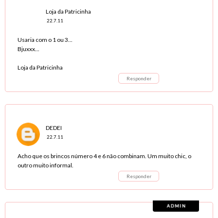
Loja da Patricinha
22.7.11
Usaria com o 1 ou 3...
Bjuxxx...
Loja da Patricinha
Responder
DEDEI
22.7.11
Acho que os brincos número 4 e 6 não combinam. Um muito chic, o
outro muito informal.
Responder