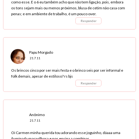
como esse. E o 6 eu também acho que não tem ligação, pois, embora
os tons sejam mais ou menos próximos, blusa de cetim não casa com
penas; e em ambiente de trabalho, é um pouco over.
Responder
Papu Morgado
21.7.11
Os brincos cinco por ser mais festa e o brinco seis por ser informal e
folk demais, apesar de estiloso? rs bjs
Responder
Anônimo
21.7.11
Oi Carmen minha querida tou adorando esse joguinho, dáaaa uma
iluminada maravilhosa e nos ensina a combinar.