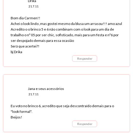
Drika
21.7.11
Bom dia Carmen!!
Achei o look lindo ,mas gostei mesmo da blusa um arrasou!!! amo azul
Acredito o o brinco 5 e 6 não combinam com o look para um dia de
trabalho o nº 05 por ser chic, sofisticado, mais para um festa e nº6 por
ser despojado demais para essa ocasião
Será que acertei?!
bj Drika
Responder
Jana e seus acessórios
21.7.11
Eu voto no brinco 6, acredito que seja descontraído demais para o
"look formal".
Beijos!
Responder