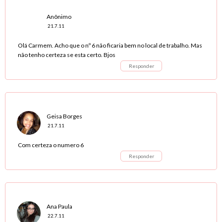
Anônimo
21.7.11
Olá Carmem. Acho que o nº 6 não ficaria bem no local de trabalho. Mas
não tenho certeza se esta certo. Bjos
Responder
Geisa Borges
21.7.11
Com certeza o numero 6
Responder
Ana Paula
22.7.11