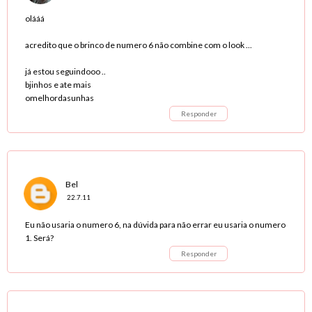
olááá
acredito que o brinco de numero 6 não combine com o look ...
já estou seguindooo ..
bjinhos e ate mais
omelhordasunhas
Responder
Bel
22.7.11
Eu não usaria o numero 6, na dúvida para não errar eu usaria o numero
1. Será?
Responder