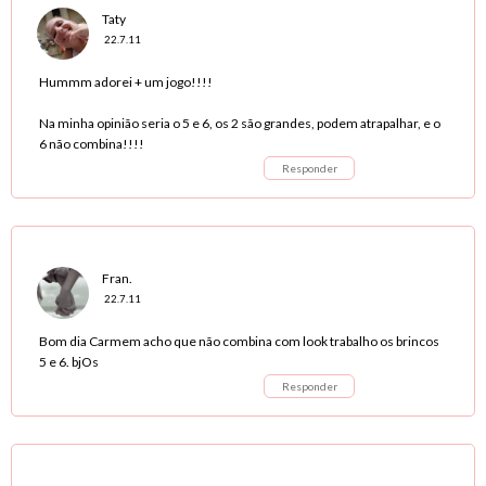
Taty
22.7.11
Hummm adorei + um jogo!!!!
Na minha opinião seria o 5 e 6, os 2 são grandes, podem atrapalhar, e o
6 não combina!!!!
Responder
Fran.
22.7.11
Bom dia Carmem acho que não combina com look trabalho os brincos
5 e 6. bjOs
Responder