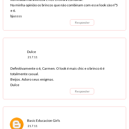
Na minha opinião os brincos que não combinam com esse look são nº5
e 6.
bjussss
Responder
Dulce
21.7.11
Definitivamente o 6, Carmen. O look é mais chic e o brinco 6 é
totalmente casual.
Beijos. Adoro seus enigmas.
Dulce
Responder
Basic Educacion Girls
21.7.11