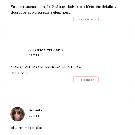
Eu usaria apenas os n. 1 e 2, já que a bolsa e o relógio têm detalhes
dourados, são discretos e elegantes.
Responder
ANDREIA GANDU/BA
22.7.11
COM CERTEZA O 5 E PRINCIPALMENTE O 6
BEIJOSSSS.
Responder
Grasiela
22.7.11
oi Carmen bom diaaaa