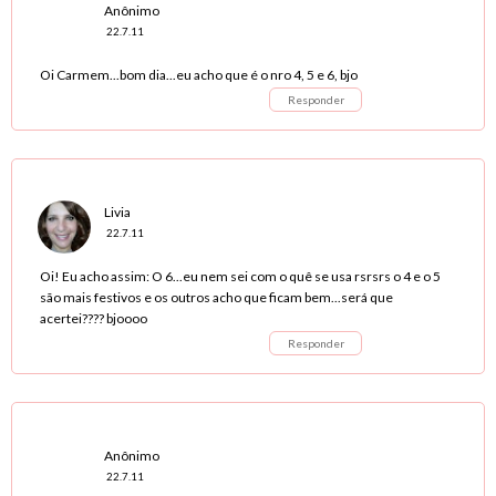
Anônimo
22.7.11
Oi Carmem...bom dia...eu acho que é o nro 4, 5 e 6, bjo
Responder
Livia
22.7.11
Oi! Eu acho assim: O 6...eu nem sei com o quê se usa rsrsrs o 4 e o 5
são mais festivos e os outros acho que ficam bem...será que
acertei???? bjoooo
Responder
Anônimo
22.7.11