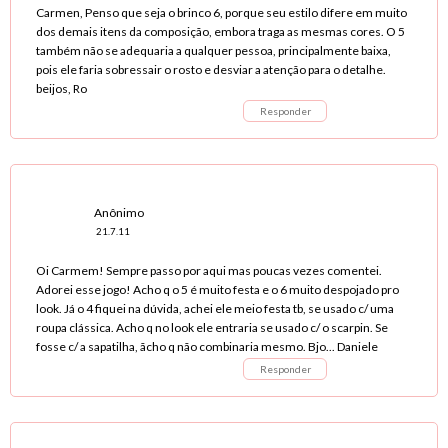
Carmen, Penso que seja o brinco 6, porque seu estilo difere em muito
dos demais itens da composição, embora traga as mesmas cores. O 5
também não se adequaria a qualquer pessoa, principalmente baixa,
pois ele faria sobressair o rosto e desviar a atenção para o detalhe.
beijos, Ro
Responder
Anônimo
21.7.11
Oi Carmem! Sempre passo por aqui mas poucas vezes comentei.
Adorei esse jogo! Acho q o 5 é muito festa e o 6 muito despojado pro
look. Já o 4 fiquei na dúvida, achei ele meio festa tb, se usado c/ uma
roupa clássica. Acho q no look ele entraria se usado c/ o scarpin. Se
fosse c/ a sapatilha, ãcho q não combinaria mesmo. Bjo... Daniele
Responder