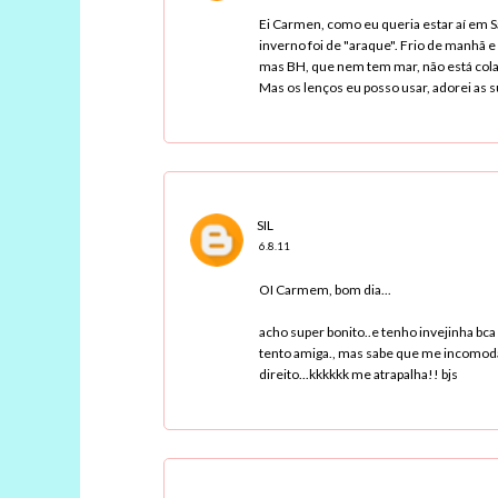
Ei Carmen, como eu queria estar aí em 
inverno foi de "araque". Frio de manhã e 
mas BH, que nem tem mar, não está cola
Mas os lenços eu posso usar, adorei as s
SIL
6.8.11
OI Carmem, bom dia...
acho super bonito..e tenho invejinha bc
tento amiga., mas sabe que me incomoda d
direito...kkkkkk me atrapalha!! bjs