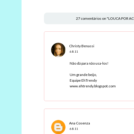
27 comentários on "LOUCA POR ACES
Christy Benassi
6.8.11
Não dá para não usa-los!
Um grande beijo,
Equipe EhTrendy
www.ehtrendy.blogspot.com
Ana Cosenza
6.8.11