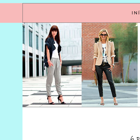
IN
6 d