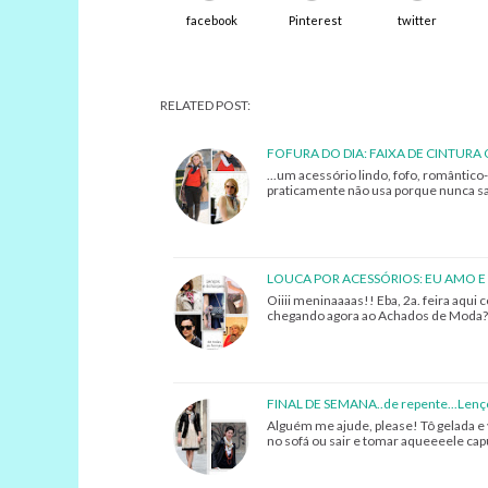
facebook
Pinterest
twitter
RELATED POST:
FOFURA DO DIA: FAIXA DE CINTURA O
...um acessório lindo, fofo, romântic
praticamente não usa porque nunca sa
LOUCA POR ACESSÓRIOS: EU AMO E
Oiiii meninaaaas!! Eba, 2a. feira aqu
chegando agora ao Achados de Moda? S
FINAL DE SEMANA..de repente...Lenç
Alguém me ajude, please! Tô gelada e
no sofá ou sair e tomar aqueeeele cap