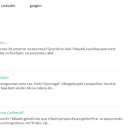
Linkedin
google+
U....
o-sexy de amarrar no pescoço? Que tal os dois? Aquela sua faixa que você
be se fica bom, se aumenta o abd…
 USO!
i comigo mais uma vez, hein? Que legal! Obrigada pela companhia! Você tá
eja bem vinda! Ali na coluna do …
o ou Cachecol?
 vocês? Sábado gelado até que é bom porque dá pra gente ficar se aquecendo
uccino gostoso, né? Então, vai …