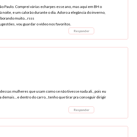
São Paulo. Comprei várias echarpes esse ano, mas aqui em BH o
à noite, e um calorão durante o dia. Adoro a elegância do inverno,
borando muito...rsss
ugestões, vou guardar o vídeo nos favoritos.
Responder
a dessas mulheres que usam como se não tivesse nada ali., pois eu
emais...e dentro do carro...tenho que tirar pra conseguir dirigir
Responder