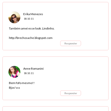
Erika Menezes
18.10.11
Também amei esse look. Lindinho.
http://brechosache.blogspot.com
Responder
Anne Romanini
18.10.11
Bem fofo mesmo!!
Bjos'sss
Responder