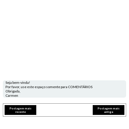
Seja bem-vinda!
Por favor, use este espaço somente para COMENTÁRIOS
Obrigada,
Carmen
Postagem mais
Postagem mais
recente
antiga