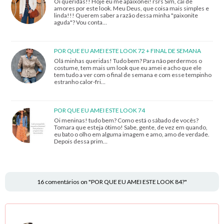
Oi queridas!! Hoje eu me apaixonei! rsrs Sim, caí de
amores por este look. Meu Deus, que coisa mais simples e
linda!!! Querem saber a razão dessa minha "paixonite
aguda"? Vou conta…
POR QUE EU AMEI ESTE LOOK 72 + FINAL DE SEMANA
Olá minhas queridas! Tudo bem? Para não perdermos o
costume, tem mais um look que eu amei e acho que ele
tem tudo a ver com o final de semana e com esse tempinho
estranho calor-fri…
POR QUE EU AMEI ESTE LOOK 74
Oi meninas! tudo bem? Como está o sábado de vocês?
Tomara que esteja ótimo! Sabe, gente, de vez em quando,
eu bato o olho em alguma imagem e amo, amo de verdade.
Depois dessa prim…
16 comentários on "POR QUE EU AMEI ESTE LOOK 84?"