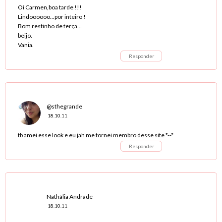
Oi Carmen,boa tarde !!!
Lindoooooo...por inteiro !
Bom restinho de terça...
beijo.
Vania.
Responder
@sthegrande
18.10.11
tb amei esse look e eu jah me tornei membro desse site *--*
Responder
Nathália Andrade
18.10.11