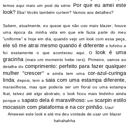
Por que eu amei este
temos aqui mais um post da série:
look?
Eba! Vocês também curtem? Vamos aos detalhes?
Sabem, atualmente, eu quase que não uso mais blazer; houve
uma época da minha vida em que ele fazia parte do meu
"uniforme" e hoje em dia, quando vejo um look com essa peça,
ele só me atrai mesmo
quando é diferente
e fofinho e
look é uma
foi exatamente o que aconteceu aqui. O
gracinha
(mais um momento hebe rsrs). Primeiro, vamos ao
comprimento: perfeito para fazer qualquer
detalhe do
mulher "crescer"
cor-azul-curinga
e ainda tem uma
linda
saia com uma estampa diferente,
; depois, tem a
maravilhosa, mas que poderia ser um floral ou uma estampa
Ikat, talvez até algo abstrato; o look ficou mais lindinho ainda
sapato dela é maravilhoso:
scarpin estilo
porque o
um
mocassin com plataforma e na cor pinhão.
Uau!
Ameeeei este look e até me deu vontade de usar um blazer
hahahahha