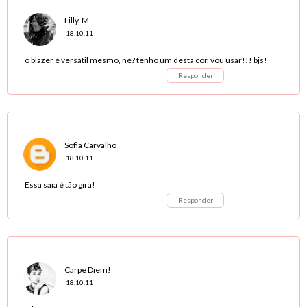
Lilly-M
18.10.11
o blazer é versátil mesmo, né? tenho um desta cor, vou usar!!! bjs!
Responder
Sofia Carvalho
18.10.11
Essa saia é tão gira!
Responder
Carpe Diem!
18.10.11