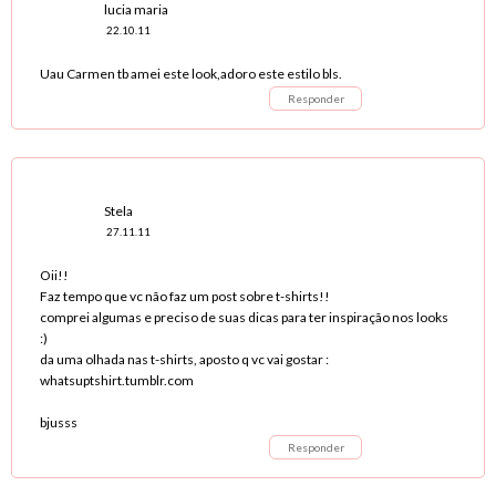
lucia maria
22.10.11
Uau Carmen tb amei este look,adoro este estilo bls.
Responder
Stela
27.11.11
Oii!!
Faz tempo que vc não faz um post sobre t-shirts!!
comprei algumas e preciso de suas dicas para ter inspiração nos looks
:)
da uma olhada nas t-shirts, aposto q vc vai gostar :
whatsuptshirt.tumblr.com
bjusss
Responder