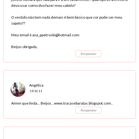
devo usar como dvo fazer meu cabelo?
O vestido não tem nada demais é bem básico que cor pode ser meu
sapato??
Meu email é ana_ppetroski@hotmail.com
Beijos obrigada,
Responder
Angélica
19.10.11
Aimm que linda... Beijos...www.tracasebaratas.blogspot.com..
Responder