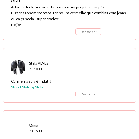
Olá!!
Adorei o look, ficaria lindo tbm com um peep-tue nos pés!
Blazer são sempre fotos, tenho um vermelho que combina com jeans
ou calça social, super prático!
Beijos
Responder
Stela ALVES
18.10.11
Carmen, a saia é linda!!!
Street Style by Stela
Responder
Vania
18.10.11