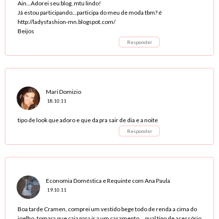
Ain...Adorei seu blog, mtu lindo!
Já estou participando...participa do meu de moda tbm? é
http://ladysfashion-mn.blogspot.com/
Beijos
Responder
Mari Domizio
18.10.11
tipo de look que adoro e que da pra sair de dia e a noite
Responder
Economia Doméstica e Requinte com Ana Paula
19.10.11
Boa tarde Cramen, comprei um vestido bege todo de renda a cima do
joelho, tomara que caia para ir a um casamento... qual tipo de acessório