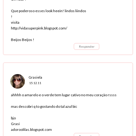
Que poderoso esses look heein! lindos liindos
!
visita
http://vidasuperpink.blogspot.com/
Beijos Beijos !
Responder
Grasiela
15.12.11
ahhhh o amarelo e o verde tem lugar cativo no meu coração rssss
mas descobri q to gostando do tal azul bic
bjo
Grasi
adoroolilas.blogspot.com