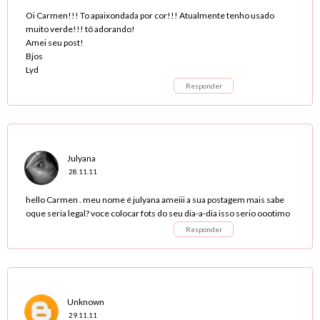
Oi Carmen!!! To apaixondada por cor!!! Atualmente tenho usado
muito verde!!! tô adorando!
Amei seu post!
Bjos
Lyd
Responder
Julyana
28.11.11
hello Carmen . meu nome é julyana ameiii a sua postagem mais sabe
oque seria legal? voce colocar fots do seu dia-a-dia isso serio oootimo
Responder
Unknown
29.11.11