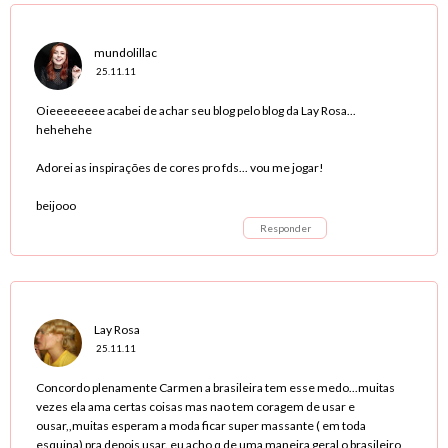
mundolillac
25.11.11
Oieeeeeeee acabei de achar seu blog pelo blog da Lay Rosa...
hehehehe
Adorei as inspirações de cores pro fds... vou me jogar!
beijooo
Responder
Lay Rosa
25.11.11
Concordo plenamente Carmen a brasileira tem esse medo...muitas
vezes ela ama certas coisas mas nao tem coragem de usar e
ousar,,muitas esperam a moda ficar super massante ( em toda
esquina) pra depois usar. eu acho q de uma maneira geral o brasileiro