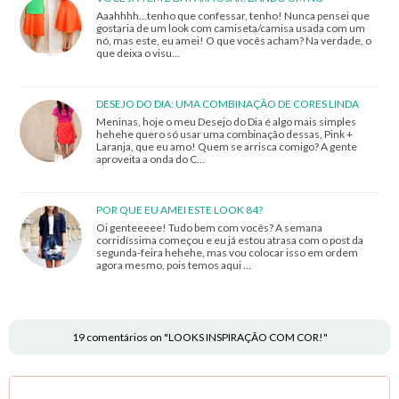
Aaahhhh...tenho que confessar, tenho! Nunca pensei que
gostaria de um look com camiseta/camisa usada com um
nó, mas este, eu amei! O que vocês acham? Na verdade, o
que deixa o visu…
DESEJO DO DIA: UMA COMBINAÇÃO DE CORES LINDA
Meninas, hoje o meu Desejo do Dia é algo mais simples
hehehe quero só usar uma combinação dessas, Pink +
Laranja, que eu amo! Quem se arrisca comigo? A gente
aproveita a onda do C…
POR QUE EU AMEI ESTE LOOK 84?
Oi genteeeee! Tudo bem com vocês? A semana
corridíssima começou e eu já estou atrasa com o post da
segunda-feira hehehe, mas vou colocar isso em ordem
agora mesmo, pois temos aqui …
19 comentários on "LOOKS INSPIRAÇÃO COM COR!"