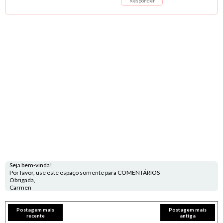
Responder
Seja bem-vinda!
Por favor, use este espaço somente para COMENTÁRIOS
Obrigada,
Carmen
Postagem mais
Postagem mais
recente
antiga