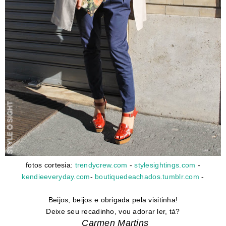
fotos cortesia:
trendycrew.com
-
stylesightings.com
-
kendieeveryday.com
-
boutiquedeachados.tumblr.com
-
Beijos, beijos e obrigada pela visitinha!
Deixe seu recadinho, vou adorar ler, tá?
Carmen Martins