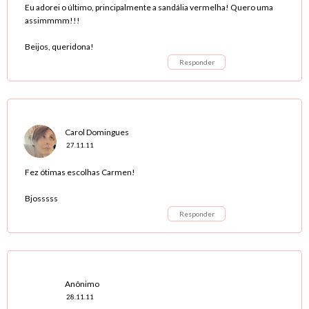
Eu adorei o último, principalmente a sandália vermelha! Quero uma
assimmmm!!!
Beijos, queridona!
Responder
Carol Domingues
27.11.11
Fez ótimas escolhas Carmen!
Bjosssss
Responder
Anônimo
28.11.11