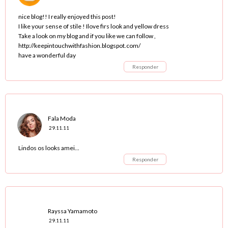
nice blog!! I really enjoyed this post!
I like your sense of stile ! Ilove firs look and yellow dress
Take a look on my blog and if you like we can follow ,
http://keepintouchwithfashion.blogspot.com/
have a wonderful day
Responder
Fala Moda
29.11.11
Lindos os looks amei...
Responder
Rayssa Yamamoto
29.11.11