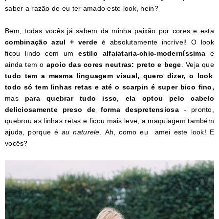
saber a razão de eu ter amado este look, hein?
Bem, todas vocês já sabem da minha paixão por cores e esta
combinação azul + verde
é absolutamente incrível! O look
ficou lindo com um
estilo alfaiataria-chic-moderníssima
e
ainda tem o
apoio das cores neutras: preto e bege
. Veja que
tudo tem a mesma linguagem visual, quero dizer, o look
todo só tem linhas retas e até o scarpin é super bico fino,
mas
para quebrar tudo isso, ela optou pelo cabelo
deliciosamente preso de forma despretensiosa
- pronto,
quebrou as linhas retas e ficou mais leve; a maquiagem também
ajuda, porque é
au naturele.
Ah, como eu amei este look! E
vocês?