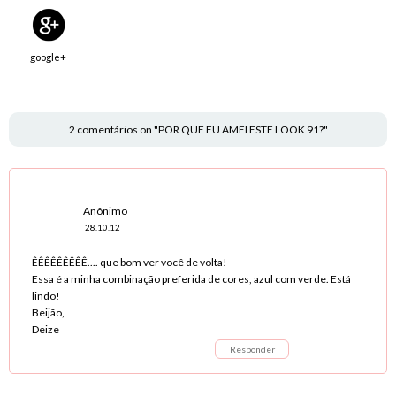
google+
2 comentários on "POR QUE EU AMEI ESTE LOOK 91?"
Anônimo
28.10.12
ÊÊÊÊÊÊÊÊÊ.... que bom ver você de volta!
Essa é a minha combinação preferida de cores, azul com verde. Está
lindo!
Beijão,
Deize
Responder