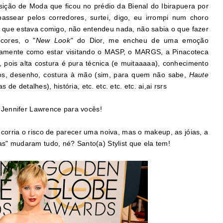
ição de Moda que ficou no prédio da Bienal do Ibirapuera por
ssear pelos corredores, surtei, digo, eu irrompi num choro
 que estava comigo, não entendeu nada, não sabia o que fazer
cores, o "
New Look"
do Dior, me encheu de uma emoção
exatamente como estar visitando o MASP, o MARGS, a Pinacoteca
, pois alta costura é pura técnica (e muitaaaaa), conhecimento
dos, desenho, costura à mão (sim, para quem não sabe,
Haute
e detalhes), história, etc. etc. etc. etc. ai,ai rsrs
Jennifer Lawrence para vocês!
a corria o risco de parecer uma noiva, mas o makeup, as jóias, a
tas" mudaram tudo, né? Santo(a) Stylist que ela tem!