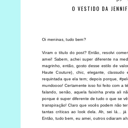
O VESTIDO DA JENNI
Oi meninas, tudo bem?
Viram o título do post? Então, resolvi come
amei! Sabem, achei super diferente na medi
magrinho, então, gosto desse estilo de valo
Haute Couture), chic, elegante, classudo
requintada que ela tem; depois porque, #pel
mundoooo! Certamente isso foi feito com a t
falando, senão, aquela faixinha preta ali n
porque é super diferente de tudo o que se vê 
transpiração! Claro que vocês podem não ter
tantas críticas ao look dela. Ah, sei lá...
já
Então, tudo bem, eu amei, outros odiaram a