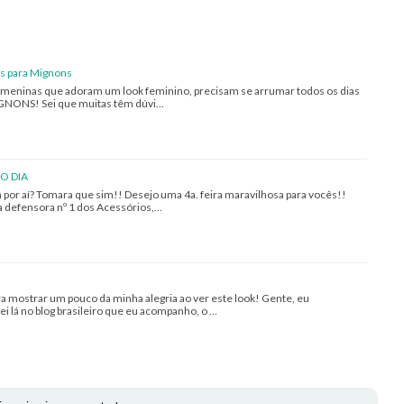
s para Mignons
 meninas que adoram um look feminino, precisam se arrumar todos os dias
 MIGNONS! Sei que muitas têm dúvi…
O DIA
por aí? Tomara que sim!! Desejo uma 4a. feira maravilhosa para vocês!!
a defensora nº 1 dos Acessórios,…
 mostrar um pouco da minha alegria ao ver este look! Gente, eu
 lá no blog brasileiro que eu acompanho, o …