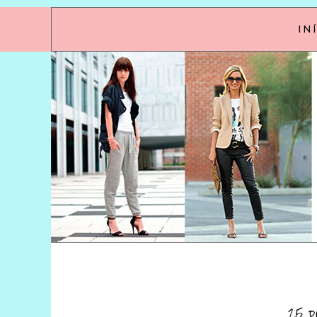
IN
25 d