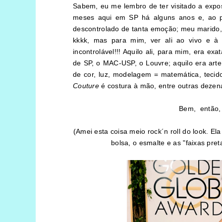
Sabem, eu me lembro de ter visitado a expos
meses aqui em SP há alguns anos e, ao pa
descontrolado de tanta emoção; meu marido,
kkkk, mas para mim, ver ali ao vivo e à 
incontrolável!!! Aquilo ali, para mim, era 
de SP, o MAC-USP, o Louvre; aquilo era arte
de cor, luz, modelagem = matemática, teci
Couture
é costura à mão, entre outras dezenas d
Bem, então, 
(Amei esta coisa meio rock´n roll do look. El
bolsa, o esmalte e as "faixas pre