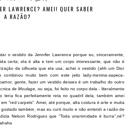
FER LAWRENCE? AMEI! QUER SABER
A RAZÃO?
ntar o vestido da Jennifer Lawrence porque eu, sinceramente,
da certa; ela é alta e tem um corpo interessante, que não é
rização da silhueta que ela usa; achei o vestido (ahh um Dior
 e combinou muito bem com este jeito lady-menina-sapeca-
oamor, gente, fazer um vestido desses é um trabalho do outro
écnica de
Moulage
, ou seja, foi feito no corpo dela - literalmente
ão teria fica perfeitamente reta no quadril dela; também amei
em "red carpets". Amei, até porque, alta costura é arte e muita
 gostado também, mas eu curti muito e não entendi a razão de
 dizia Nelson Rodrigues que "Toda unanimidade é burra",né?
hahaha