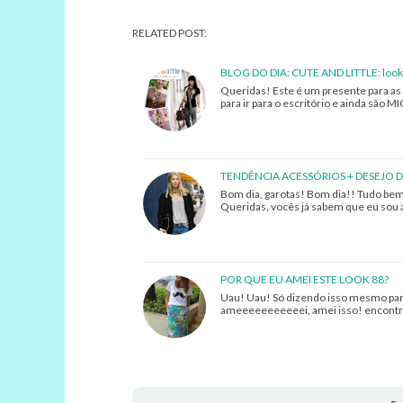
RELATED POST:
BLOG DO DIA: CUTE AND LITTLE: look
Queridas! Este é um presente para as
para ir para o escritório e ainda são
TENDÊNCIA ACESSÓRIOS + DESEJO D
Bom dia, garotas! Bom dia!! Tudo bem 
Queridas, vocês já sabem que eu sou 
POR QUE EU AMEI ESTE LOOK 88?
Uau! Uau! Só dizendo isso mesmo para
ameeeeeeeeeeei, amei isso! encontrei