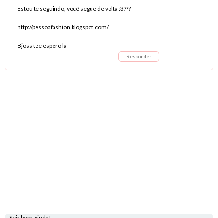
Estou te seguindo, você segue de volta :3???
http://pessoafashion.blogspot.com/
Bjoss tee espero la
Responder
Seja bem-vinda!