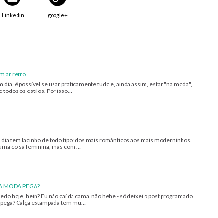
Linkedin
google+
m ar retrô
 dia, é possível se usar praticamente tudo e, ainda assim, estar "na moda",
 todos os estilos. Por isso…
ia tem lacinho de todo tipo: dos mais românticos aos mais moderninhos.
, uma coisa feminina, mas com …
SA MODA PEGA?
cedo hoje, hein? Eu não caí da cama, não hehe - só deixei o post programado
a pega? Calça estampada tem mu…