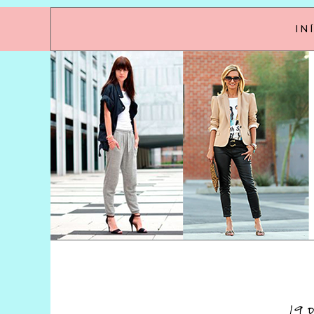
IN
19 