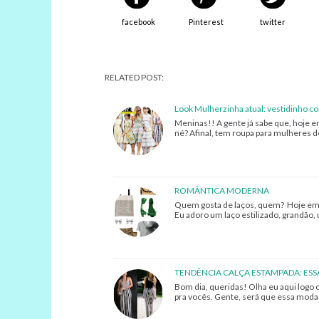
facebook
Pinterest
twitter
RELATED POST:
Look Mulherzinha atual: vestidinho co
Meninas!! A gente já sabe que, hoje em
né? Afinal, tem roupa para mulheres de
ROMÂNTICA MODERNA
Quem gosta de laços, quem? Hoje em d
Eu adoro um laço estilizado, grandão
TENDÊNCIA CALÇA ESTAMPADA: ES
Bom dia, queridas! Olha eu aqui logo 
pra vocês. Gente, será que essa mod