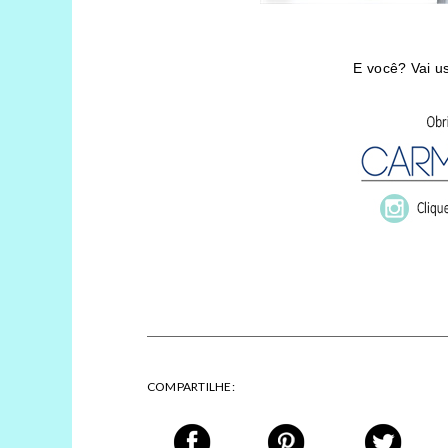
E você? Vai u
COMPARTILHE: