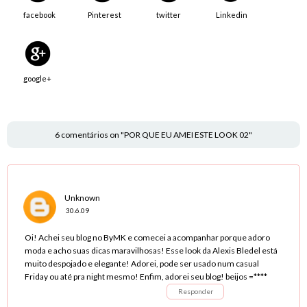
facebook
Pinterest
twitter
Linkedin
google+
6 comentários on "POR QUE EU AMEI ESTE LOOK 02"
Unknown
30.6.09
Oi! Achei seu blog no ByMK e comecei a acompanhar porque adoro
moda e acho suas dicas maravilhosas! Esse look da Alexis Bledel está
muito despojado e elegante! Adorei, pode ser usado num casual
Friday ou até pra night mesmo! Enfim, adorei seu blog! beijos =****
Responder