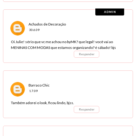
Achados de Decoração
30.6.09
Oi Julie! sério que vc me achou no byMK? que legal! você vai ao
MENINAS COM MODAS que estamos organizando? é sábado! bjs
Responder
Barraco Chic
1.7.09
Também adorei o look, ficou lindo, bjss.
Responder