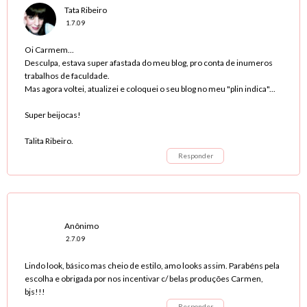
Tata Ribeiro
1.7.09
Oi Carmem...
Desculpa, estava super afastada do meu blog, pro conta de inumeros
trabalhos de faculdade.
Mas agora voltei, atualizei e coloquei o seu blog no meu "plin indica"...
Super beijocas!
Talita Ribeiro.
Responder
Anônimo
2.7.09
Lindo look, básico mas cheio de estilo, amo looks assim. Parabéns pela
escolha e obrigada por nos incentivar c/ belas produções Carmen,
bjs!!!
Responder