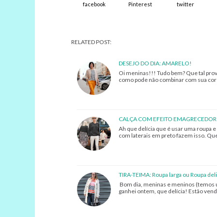
facebook
Pinterest
twitter
RELATED POST:
DESEJO DO DIA: AMARELO!
Oi meninas!!! Tudo bem? Que tal prov
como pode não combinar com sua cor 
CALÇA COM EFEITO EMAGRECEDOR
Ah que delícia que é usar uma roupa e
com laterais em preto fazem isso. Que
TIRA-TEIMA: Roupa larga ou Roupa del
Bom dia, meninas e meninos (temos um
ganhei ontem, que delícia! Estão ven