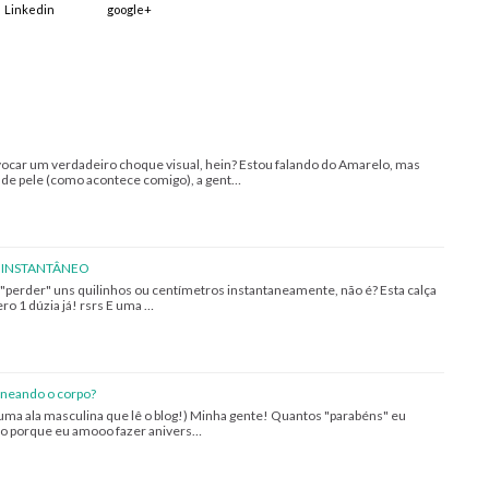
Linkedin
google+
ocar um verdadeiro choque visual, hein? Estou falando do Amarelo, mas
de pele (como acontece comigo), a gent…
 INSTANTÂNEO
 "perder" uns quilinhos ou centímetros instantaneamente, não é? Esta calça
ro 1 dúzia já! rsrs E uma …
ineando o corpo?
a ala masculina que lê o blog!) Minha gente! Quantos "parabéns" eu
do porque eu amooo fazer anivers…