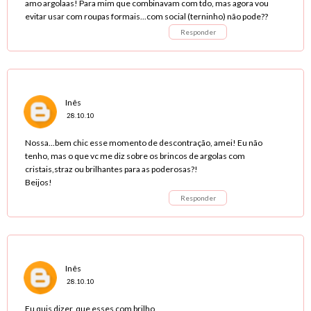
amo argolaas! Para mim que combinavam com tdo, mas agora vou
evitar usar com roupas formais...com social (terninho) não pode??
Responder
Inês
28.10.10
Nossa...bem chic esse momento de descontração, amei! Eu não
tenho, mas o que vc me diz sobre os brincos de argolas com
cristais,straz ou brilhantes para as poderosas?!
Beijos!
Responder
Inês
28.10.10
Eu quis dizer, que esses com brilho,