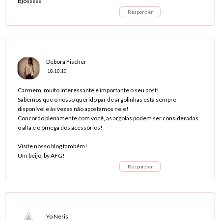
Bjosssss
Responder
Debora Fischer
18.10.10
Carmem, muito interessante e importante o seu post!
Sabemos que o nosso querido par de argolinhas está sempre
disponível e às vezes não apostamos nele!
Concordo plenamente com você, as argolas podem ser consideradas
o alfa e o ômega dos acessórios!
Visite nosso blog também!
Um beijo, by AFG!
Responder
Yo Neris