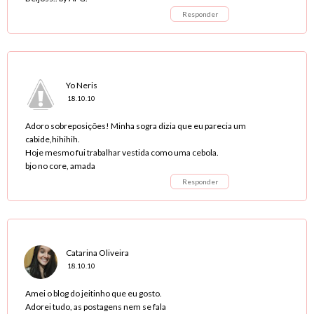
Responder
Yo Neris
18.10.10
Adoro sobreposições! Minha sogra dizia que eu parecia um
cabide,hihihih.
Hoje mesmo fui trabalhar vestida como uma cebola.
bjo no core, amada
Responder
Catarina Oliveira
18.10.10
Amei o blog do jeitinho que eu gosto.
Adorei tudo, as postagens nem se fala