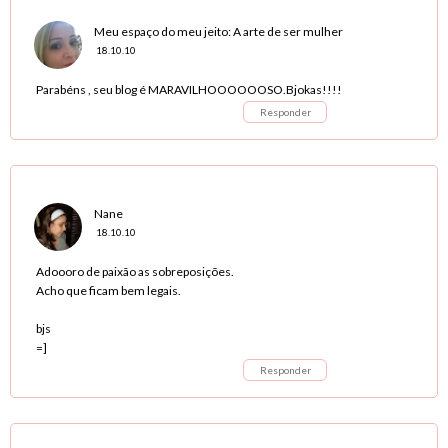
Meu espaço do meu jeito: A arte de ser mulher
18.10.10
Parabéns , seu blog é MARAVILHOOOOOOSO.Bjokas!!!!
Responder
Nane
18.10.10
Adoooro de paixão as sobreposições.
Acho que ficam bem legais.
bjs
=]
Responder