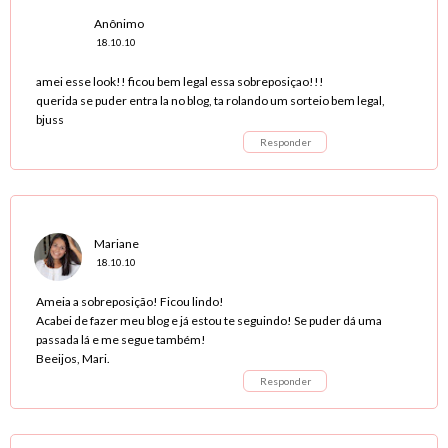
Anônimo
18.10.10
amei esse look!! ficou bem legal essa sobreposiçao!!!
querida se puder entra la no blog, ta rolando um sorteio bem legal,
bjuss
Responder
Mariane
18.10.10
Ameia a sobreposição! Ficou lindo!
Acabei de fazer meu blog e já estou te seguindo! Se puder dá uma
passada lá e me segue também!
Beeijos, Mari.
Responder