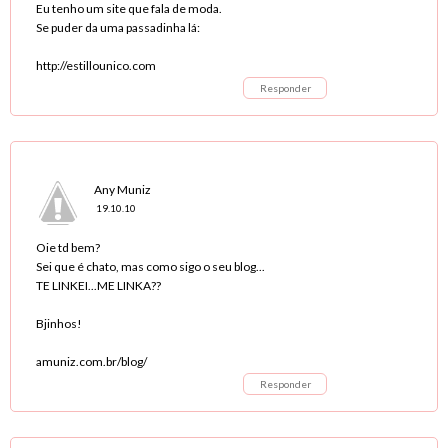
Eu tenho um site que fala de moda.
Se puder da uma passadinha lá:
http://estillounico.com
Responder
Any Muniz
19.10.10
Oie td bem?
Sei que é chato, mas como sigo o seu blog...
TE LINKEI...ME LINKA??
Bjinhos!
amuniz.com.br/blog/
Responder