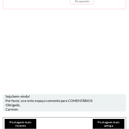
Responder
Seja bem-vinda!
Por favor, use este espaço somente para COMENTÁRIOS
Obrigada,
Carmen
Postagem mais
Postagem mais
recente
antiga