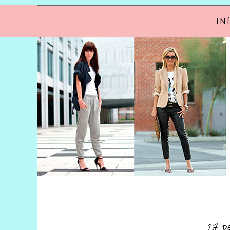
IN
27 d