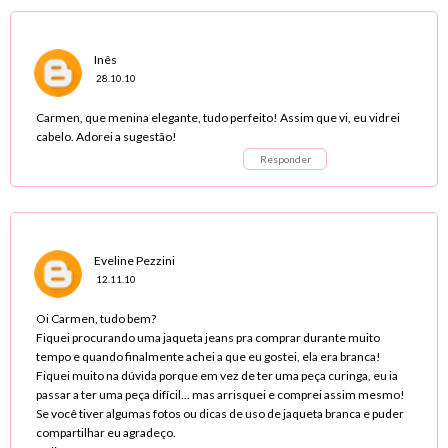
Inês
28.10.10
Carmen, que menina elegante, tudo perfeito! Assim que vi, eu vidrei
cabelo. Adorei a sugestão!
Responder
Eveline Pezzini
12.11.10
Oi Carmen, tudo bem?
Fiquei procurando uma jaqueta jeans pra comprar durante muito
tempo e quando finalmente achei a que eu gostei, ela era branca!
Fiquei muito na dúvida porque em vez de ter uma peça curinga, eu ia
passar a ter uma peça difícil... mas arrisquei e comprei assim mesmo!
Se você tiver algumas fotos ou dicas de uso de jaqueta branca e puder
compartilhar eu agradeço.