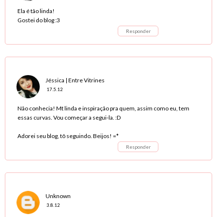
Ela é tão linda!
Gostei do blog :3
Responder
Jéssica | Entre Vitrines
17.5.12
Não conhecia! Mt linda e inspiração pra quem, assim como eu, tem
essas curvas. Vou começar a segui-la. :D
Adorei seu blog, tô seguindo. Beijos! =*
Responder
Unknown
3.8.12