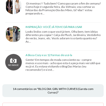
Oi meninas!! Tudo bem? Como passaram o fim de semana?
Como hoje é segunda-feira, dia 10/maio, vou sortear as
felizardas da Promoção Dia das Mães, tá? eba!! estou
preparando e…
INSPIRAÇÃO: VOCÊ JÁ TEM E DÁ PARA USAR
Looks lindos com o que você já tem. Olha bem, tem idéias
diferentes pra copiar! Calça de Plush, Jardineira, Vestidinho
de verão, Jeans, etc. Vocês adoram isso tanto quanto eu?
Ac…
A blusa Cozy e as 12 formas de usá-la
Gente! Em tempos de moda consciente ou - compre
menos e use mais - acho que esta é a peça mais versátil que
eu já vi. Eu estava visitando o blog Das Marias (eu
recomendo!) e vi est…
14 comentários on "BLOG DIA: GIRL WITH CURVES (Garota com
Curvas)"