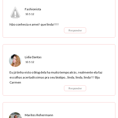
Fashionista
10.5.12
Não conhecia e amei! que linda!!!!
Responder
Lidia Dantas
10.5.12
Eu já tinha visto o blog dela ha muito tempo atrás, realmente ela faz
escolhas acertadíssimas pra seu biotipo...linda, linda, linda!!! Bju
Carmen
Responder
Marites Rehermann