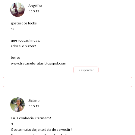
Angélica
10.5.12
gostei dos looks
:D
que roupas lindas.
adorei o blazer!
beijos
www.tracasebaratas.blogspot.com
Responder
Jiciane
10.5.12
Eu já conhecia, Carmem!
:)
Gosto muito do jeito dela de se vestir!