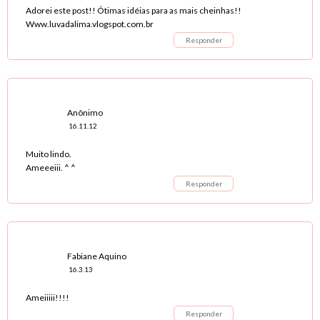
Adorei este post!! Ótimas idéias para as mais cheinhas!!
Www.luvadalima.vlogspot.com.br
Responder
Anônimo
16.11.12
Muito lindo.
Ameeeiii. ^ ^
Responder
Fabiane Aquino
16.3.13
Ameiiiii!!!!
Responder