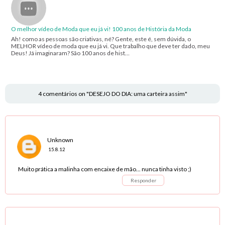
O melhor vídeo de Moda que eu já vi! 100 anos de História da Moda
Ah! como as pessoas são criativas, né? Gente, este é, sem dúvida, o
MELHOR vídeo de moda que eu já vi. Que trabalho que deve ter dado, meu
Deus! Já imaginaram? São 100 anos de hist…
4 comentários on "DESEJO DO DIA: uma carteira assim"
Unknown
15.8.12
Muito prática a malinha com encaixe de mão... nunca tinha visto ;)
Responder