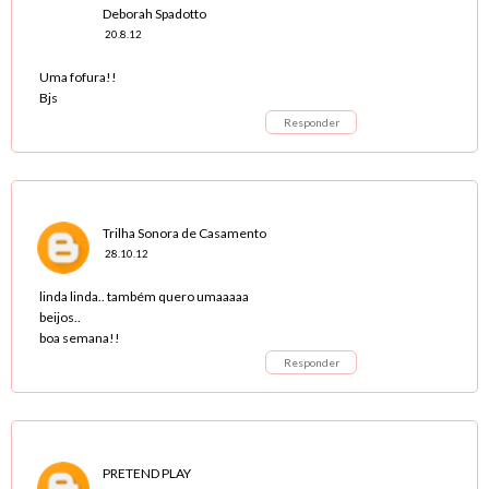
Deborah Spadotto
20.8.12
Uma fofura!!
Bjs
Responder
Trilha Sonora de Casamento
28.10.12
linda linda.. também quero umaaaaa
beijos..
boa semana!!
Responder
PRETEND PLAY